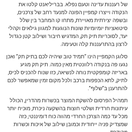
של רעננות עדינה וטעם נפלא. בבריליאנט קלטו את
הנקודה וייצרו קמפיין הפונה למנעד רחב של צרכנים,
ובשפה יצירתית מאויירת, מתחו קו המחבר בין שלל
סיטואציות יומיומיות שונות הנוגעות למגוון גילאים וקהלי
יעד, לסוכריות תיק תק, המדגיש חיבור ושילוב קטן כגדול
לרצון בהתרעננות קלה וטעימה.
סלוגן הקמפיין הינו “תמיד טוב שיהיה לכם בתיק תק” ואכן
נגעו פה בנקודה רלוונטית מאין כמוה. תיק תק מגיע
באריזה קומפקטית נוחה לנשיאה, כזו שנוח להכניס לכיס,
לתיק, לתא הכפפות ברכב ולכל מקום זמין שמאפשר לכם
להתרענן ב”שלוף”.
תמהיל הפרסום להשקת המוצר בכשרות מהדרין, הכולל
עיתונות חרדית ושלטי חוצות בהשקעה ניכרת, מוכיח יותר
מכל עד כמה הצרכן החרדי מהווה כוח דומיננטי, כזה
שמצדיק פניה ייחודית וכמובן שילוב של איכות וכשרות