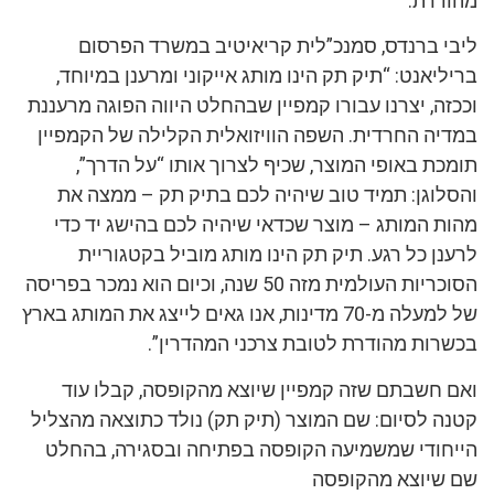
מהודרת.
ליבי ברנדס, סמנכ”לית קריאיטיב במשרד הפרסום
בריליאנט: “תיק תק הינו מותג אייקוני ומרענן במיוחד,
וככזה, יצרנו עבורו קמפיין שבהחלט היווה הפוגה מרעננת
במדיה החרדית. השפה הוויזואלית הקלילה של הקמפיין
תומכת באופי המוצר, שכיף לצרוך אותו “על הדרך”,
והסלוגן: תמיד טוב שיהיה לכם בתיק תק – ממצה את
מהות המותג – מוצר שכדאי שיהיה לכם בהישג יד כדי
לרענן כל רגע. תיק תק הינו מותג מוביל בקטגוריית
הסוכריות העולמית מזה 50 שנה, וכיום הוא נמכר בפריסה
של למעלה מ-70 מדינות, אנו גאים לייצג את המותג בארץ
בכשרות מהודרת לטובת צרכני המהדרין”.
ואם חשבתם שזה קמפיין שיוצא מהקופסה, קבלו עוד
קטנה לסיום: שם המוצר (תיק תק) נולד כתוצאה מהצליל
הייחודי שמשמיעה הקופסה בפתיחה ובסגירה, בהחלט
שם שיוצא מהקופסה