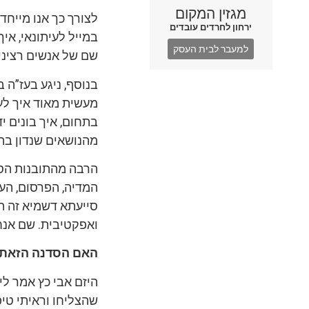
מגזין המקום
לצורך כך אנו מייח
ירחון לחרדים עובדים
במייל לעיתונאי, אי
למעבר לבית העסק
שם של אנשים רציניי
מעשית מאוד איך לעש
בתחום, איך בונים י
מהנושאים שנדון ב
הרבה מהתובנות הסק
המדיה, הפרסום, העי
סייעתא דשמיא זה ה
ואפקטיבית. שם אנח
האם הסדנה הזאת 
היזם אבי כץ אמר ל
שהצליחו וראיתי טיפ