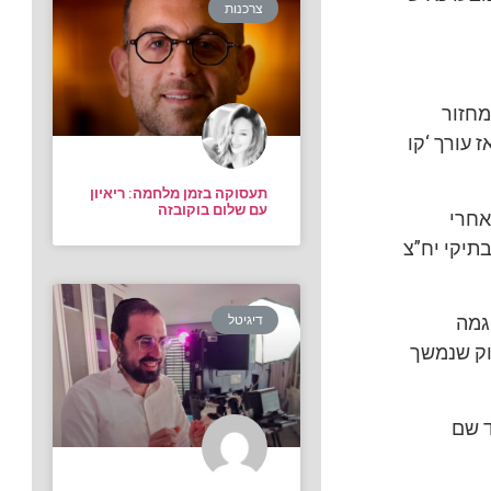
צרכנות
מחזור
 עורך ‘קו
תעסוקה בזמן מלחמה: ריאיון
עם שלום בוקובזה
אחרי
תיקי יח”צ
גמה
דיגיטל
וק שנמשך
ד שם