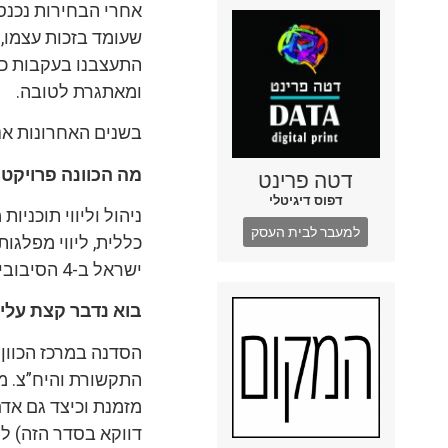
אחרי הבחירות נכנסת
שעומד בזכות עצמו, 
התעצבנו בעקבות כת
ומאתגרת לטובה.
בשנים האחרונות אני
מה הכוונה פרויקטי
דטה פרינט
דפוס דיגיטלי
ניהול וליווי תוכניות
למעבר לבית העסק
כללית, ליווי מפלגות
ישראל ב-4 הסיבובים המתישים לכנסת.
בוא נדבר קצת עלי
הסדנה במרכז הכוון
התקשורת והיח”צ. מ
מזמנת וכיצד גם אדם
דווקא בסדר הזה) ל