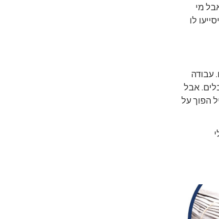
בל מי
ייעו לו
 עבודה
לים. אבל
ל הפוך על
י