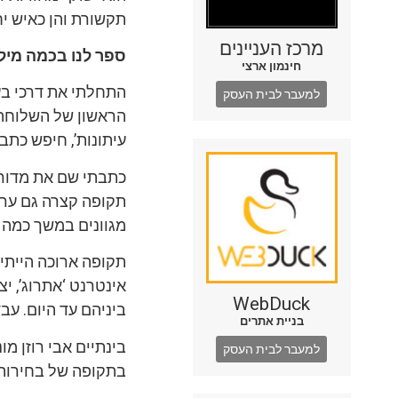
תקשורת והן כאיש יח
מרכז העניינים
ספר לנו בכמה מיל
חינמון ארצי
התחלתי את דרכי בע
למעבר לבית העסק
הראשון של השלוחה הח
עיתונות’, חיפש כתב 
כתבתי שם את מדור 
תקופה קצרה גם ערכת
מגוונים במשך כמה 
תקופה ארוכה הייתי 
אינטרנט ‘אתרוג’, י
WebDuck
ביניהם עד היום. עבד
בניית אתרים
בינתיים אבי רוזן מו
למעבר לבית העסק
בתקופה של בחירות 