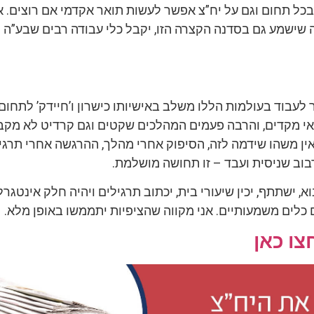
כל תחום וגם על יח”צ אפשר לעשות תואר אקדמי אם רוצים. א
שישמע גם בסדנה הקצרה הזו, יקבל כלי עבודה רבים שבע”ה יס
לעבוד בעולמות הללו משלב באישיותו כישרון ו’חיידק’ לתחום.
אי מקדים, והרבה פעמים המהלכים שקטים וגם קרדיט לא מקב
ין משהו שידמה לזה, הסיפוק אחרי מהלך, ההרגשה אחרי תרגי
בוב שניסית ועבד – זו תחושה מושלמת.
א, ישתתף, יכין שיעורי בית, יכתוב תרגילים ויהיה חלק אינטגרל
כלים משמעותיים. אני מקווה שהציפיות יתממשו באופן מלא.
צו כאן