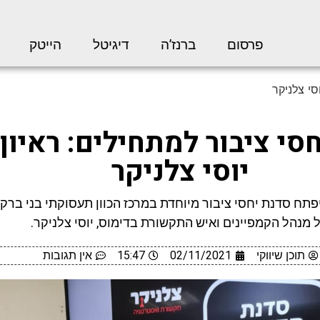
פרסום
ברנז’ה
דיגיטל
הייטק
סי צלניקר
סי ציבור למתחילים: ראיון
יוסי צלניקר
תח סדנת יחסי ציבור מיוחדת במרכז הכוון תעסוקתי בני ברק,
 מנהל הקמפיינים ואיש התקשורת בדימוס, יוסי צלניקר.
תוכן שיווקי
02/11/2021
15:47
אין תגובות