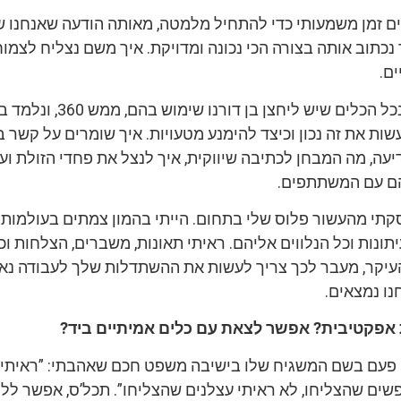
דים זמן משמעותי כדי להתחיל מלמטה, מאותה הודעה שאנחנו 
ך נכתוב אותה בצורה הכי נכונה ומדויקת. איך משם נצליח לצמוח
ם.
בנוסף, ניגע בעז”ה בכל הכלים שיש ליחצן בן דורנו שימ
ות את זה נכון וכיצד להימנע מטעויות. איך שומרים על קשר ב
דיעה, מה המבחן לכתיבה שיווקית, איך לנצל את פחדי הזולת וע
הם עם המשתתפים.
תי מהעשור פלוס שלי בתחום. הייתי בהמון צמתים בעולמות
תונות וכל הנלווים אליהם. ראיתי תאונות, משברים, הצלחות וכי
עיקר, מעבר לכך צריך לעשות את ההשתדלות שלך לעבודה נא
נו נמצאים.
אפקטיבית? אפשר לצאת עם כלים אמיתיים ביד?
י פעם בשם המשגיח שלו בישיבה משפט חכם שאהבתי: ”ראיתי
שים שהצליחו, לא ראיתי עצלנים שהצליחו”. תכל’ס, אפשר לל