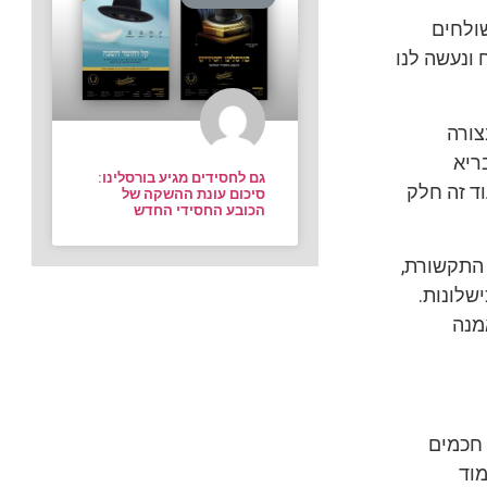
שולחים
 ונעשה לנו
וש בהם, ממש 360, ונלמד בצורה
ריא
גם לחסידים מגיע בורסלינו:
וד זה חלק
סיכום עונת ההשקה של
הכובע החסידי החדש
 התקשורת,
שלונות.
מנה
 חכמים
מוד