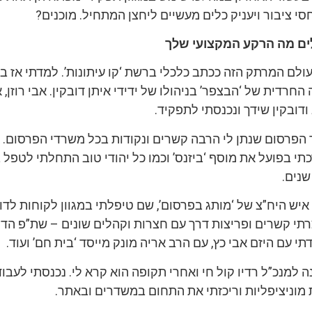
סי ציבור ויעניק כלים מעשיים ליחצן המתחיל. מוכנים?
ים מה הרקע המקצועי שלך
ולם המרתק הזה ככתב כלכלי ברשת ‘קו עיתונות’. למדתי אז ב
רדית של ‘הבצפר’ בניהולו של ידידי איתן דובקין. אבי רוזן, אז
ודובקין שידך ונכנסתי לתפקיד.
הפרסום שנתן לי הרבה קשרים ונקודות בכל משרדי הפרסום. 
י בפועל את מוסף ‘ביזנס’ וכמו כל יהודי טוב התחלתי לטפל ב
שנים.
איש היח”צ של ‘מותג בפרסום’, שם טיפלתי במגוון לקוחות לדו
צרתי קשרים ופריצות דרך עם חצרות וקהלים שונים – שת”פ הד
תי עם היזם אבי כץ, עם הרב אריה מונק מייסד ‘בית חם’ ועוד.
נה למנכ”ל רדיו קול חי ואחרי תקופה הוא קרא לי. נכנסתי לעבו
מוניציפליות וריכזתי את התחום במשדרים ובאתר.