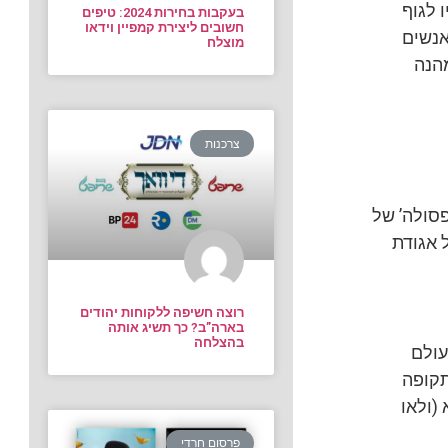
 לגוף
בעקבות בחירות 2024: טיפים
חשובים ליצירת קמפיין וידאו
אנשים
מוצלח
הנה
צרכנות
קפסולה’ של
ל אגודת
רוצה חשיפה ללקוחות יהודים
בארה”ב? כך תשיג אותה
בהצלחה
עולם
תקופה
(ולאו
פרסום חרדי