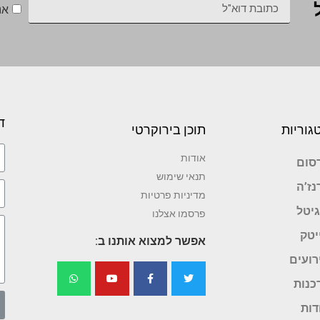
אנ
ד
גוריות
תוכן בירוקרטי
אודות
סום
תנאי שימוש
נז’ה
מדיניות פרטיות
גיטל
פרסמו אצלנו
יטק
אפשר למצוא אותנו ב:
רועים
כנות
דות