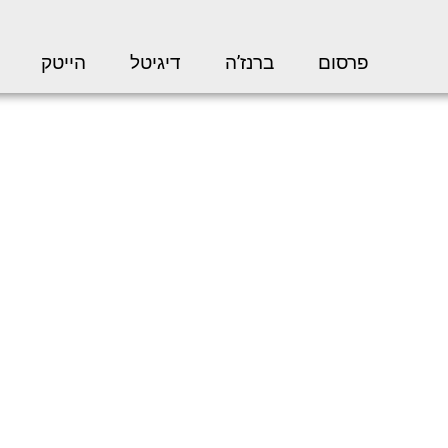
פרסום
ברנז’ה
דיגיטל
הייטק