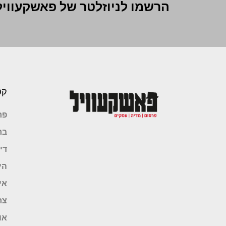
הרשמו לניוזלטר של פאשקעוויל
קט
פר
בר
די
הי
אי
צר
או