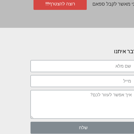
רוצה להצטרף!!!
י מאשר לקבל ספאם
בר איתנו
שלח