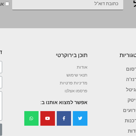
אנ
ד
גוריות
תוכן בירוקרטי
אודות
סום
תנאי שימוש
נז’ה
מדיניות פרטיות
גיטל
פרסמו אצלנו
יטק
אפשר למצוא אותנו ב:
רועים
כנות
דות