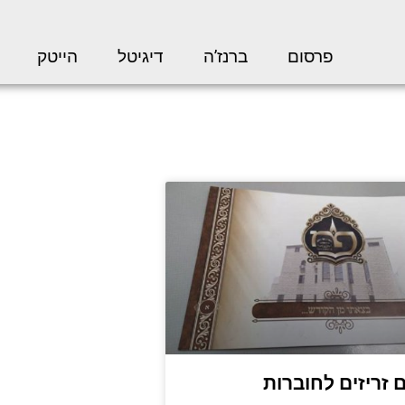
פרסום
ברנז’ה
דיגיטל
הייטק
 זריזים לחוברות