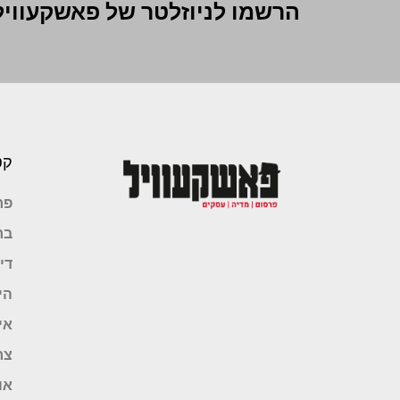
הרשמו לניוזלטר של פאשקעוויל
קט
פר
בר
די
הי
אי
צר
או