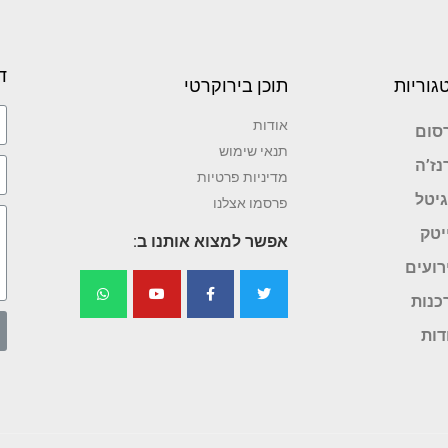
ד
גוריות
תוכן בירוקרטי
אודות
סום
תנאי שימוש
נז’ה
מדיניות פרטיות
גיטל
פרסמו אצלנו
יטק
אפשר למצוא אותנו ב:
רועים
כנות
דות