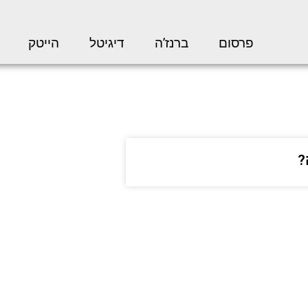
פרסום
ברנז’ה
דיגיטל
הייטק
?