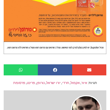
תגיות:
איור
,
אקמול
,
חרדי
,
יורו ישראל
,
נורופן
,
פרינט
,
פרסומת