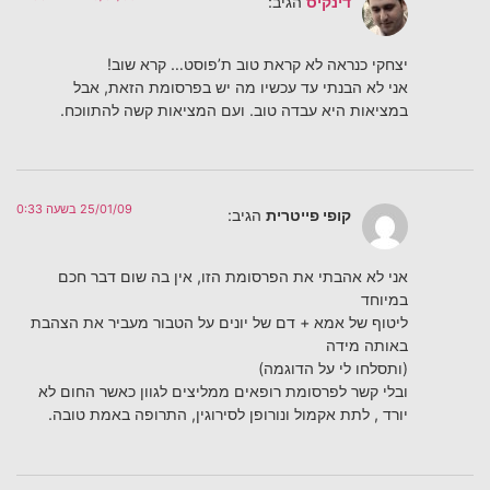
דינקיס
הגיב:
יצחקי כנראה לא קראת טוב ת’פוסט… קרא שוב!
אני לא הבנתי עד עכשיו מה יש בפרסומת הזאת, אבל
במציאות היא עבדה טוב. ועם המציאות קשה להתווכח.
25/01/09 בשעה 0:33
קופי פייטרית
הגיב:
אני לא אהבתי את הפרסומת הזו, אין בה שום דבר חכם
במיוחד
ליטוף של אמא + דם של יונים על הטבור מעביר את הצהבת
באותה מידה
(ותסלחו לי על הדוגמה)
ובלי קשר לפרסומת רופאים ממליצים לגוון כאשר החום לא
יורד , לתת אקמול ונורופן לסירוגין, התרופה באמת טובה.