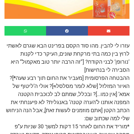
עזרו לי להבין. מהו סוד הקסם בפרינט הבא שגרם לאשתי
לרוץ בין כמה בתי מרקחת שונים, העיקר כדי לקנות
‘נורופן’ לבני הקודח? [“זה הרבה יותר טוב מאקמול” היא
הסבירה לי בנחישות]
ההבטחה הפרסומית [מעביר את החום תוך רבע שעה
*
]?
האיור המזלזל [שלא לומר מסלסל
≈
]? אולי ה’ליטוף של
אמא’ [אין כמו…]? ובכלל, שמתם לב לכוכבית הקטנה
המפנה אותנו ל’הערה קטנה’ באנגלית? לא פיענחתי את
הכתב הקטן [אתם מוזמנים לעשות זאת], אבל הנה הניחוש
שלי למה שכתוב שם:
*מוריד את החום לאחר 15 דקות למשך 30 שניות ע”פ