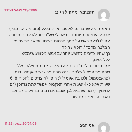
20/01/09 בשעה 10:56
תקציבאי מתחיל
הגיב:
האמת היא שהפרינט לא עבר אותי בכלל (טוב מה אני מבין)
אבל לדעתי זה מיותר כי נראה לי שע”פ רוב לא קונים תרופה
אפילו לכאב ראש על סמך פרסום בעיתון אלא יותר על פי
המלצה מחבר / רופא / רוקח,
כך שהיו צריכים להשיע יותר על אנשי מקצוע שימליצו
לקלינטים,
אגב נורופן הולך כ”כ טוב לא בגלל הפרסומת אלא בגלל
שהחומר הפעיל שלהם שונה מהחומר שיש באקמול ודומיו
(פראצטמול) ולכן בין אקמול לנורופן לא צריכים לחכות 6-8
שעות אלא כ-4 שעות אחרי האקמול אפשר לתת נורופן (גם
לתינוקות) מה שהביא לכך שבבתים רבים מחזיקים גם וגם,
ואגב זה באמת גם עובד.
20/01/09 בשעה 11:22
אני
הגיב: