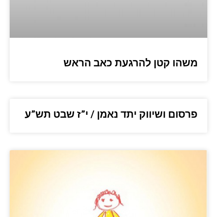
משהו קטן להרגעת כאב הראש
פרסום ושיווק יתד נאמן / י”ז שבט תש”ע