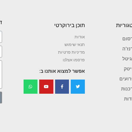
ד
גוריות
תוכן בירוקרטי
אודות
סום
תנאי שימוש
נז’ה
מדיניות פרטיות
גיטל
פרסמו אצלנו
יטק
אפשר למצוא אותנו ב:
רועים
כנות
דות