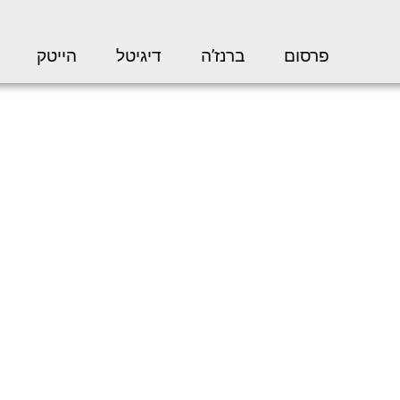
פרסום
ברנז’ה
דיגיטל
הייטק