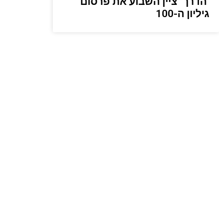
‘הדרך’ ציין השבוע את פרסום
גיליון ה-100