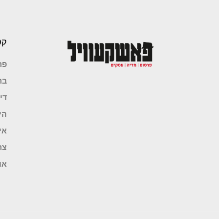
קט
פר
בר
די
הי
אי
צר
או