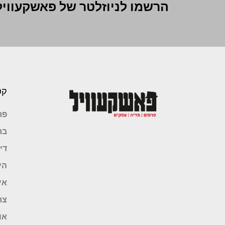
הרשמו לניוזלטר של פאשקעוויל
קט
פר
בר
די
הי
אי
צר
או