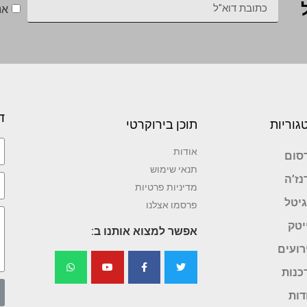
אנ
ד
גוריות
תוכן בירוקרטי
אודות
סום
תנאי שימוש
נז’ה
מדיניות פרטיות
גיטל
פרסמו אצלנו
יטק
אפשר למצוא אותנו ב:
רועים
כנות
דות