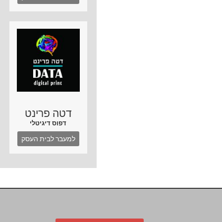
דטה פרינט
דפוס דיגיטלי
למעבר לבית העסק