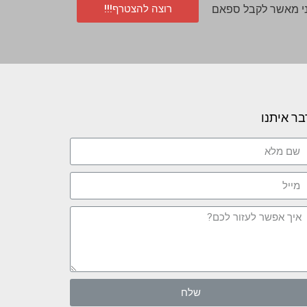
רוצה להצטרף!!!
י מאשר לקבל ספאם
בר איתנו
שלח