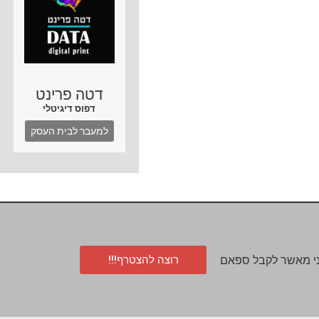
דטה פרינט
דפוס דיגיטלי
למעבר לבית העסק
רוצה להצטרף!!!
י מאשר לקבל ספאם