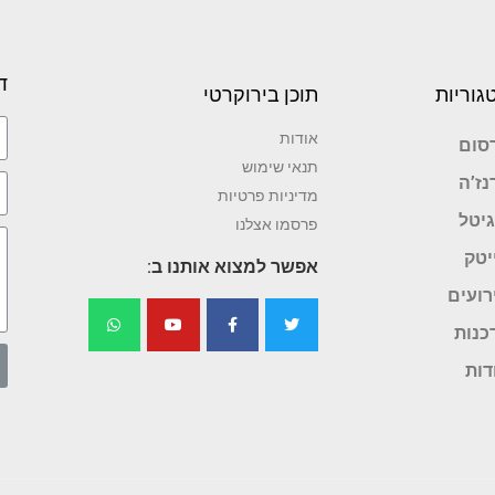
ד
גוריות
תוכן בירוקרטי
אודות
סום
תנאי שימוש
נז’ה
מדיניות פרטיות
גיטל
פרסמו אצלנו
יטק
אפשר למצוא אותנו ב:
רועים
כנות
דות