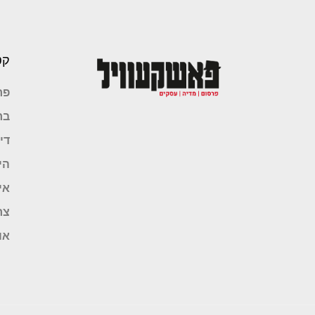
קט
פר
בר
די
הי
אי
צר
או