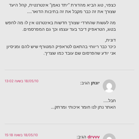
כצפוי, טוג הביא מהדורת “יתד נאמן” אינטרנטית, קהל היעד
שצורך את זה כבר מקבל את זה בתיבות הדואר….
מה לעשות שהחרדי שצורך חדשות באינטרנט אין לו מה לחפש
בטוג, הטראפיק דיבר בעד עצמו וכך גם המפרסמים.
דונית,
כיכר כבר ריווחי בהתאם לטראפיק המטורף שיש להם ומניסיון
אני יודע שהפרסום שם עובד כמו שצריך.
18/05/10 בשעה 13:02
יונתן
הגיב:
חבל….
האתר נתן לנו חומר איכותי ומרתק…
18/05/10 בשעה 15:18
drvvv
הגיב: