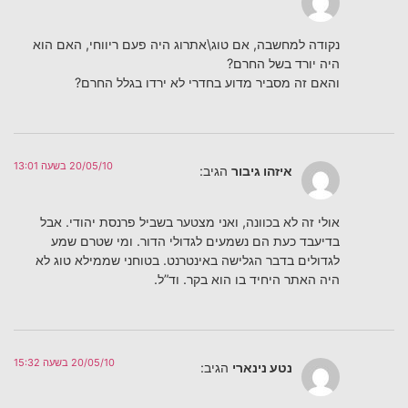
נקודה למחשבה, אם טוג\אתרוג היה פעם ריווחי, האם הוא
היה יורד בשל החרם?
והאם זה מסביר מדוע בחדרי לא ירדו בגלל החרם?
20/05/10 בשעה 13:01
איזהו גיבור
הגיב:
אולי זה לא בכוונה, ואני מצטער בשביל פרנסת יהודי. אבל
בדיעבד כעת הם נשמעים לגדולי הדור. ומי שטרם שמע
לגדולים בדבר הגלישה באינטרנט. בטוחני שממילא טוג לא
היה האתר היחיד בו הוא בקר. וד”ל.
20/05/10 בשעה 15:32
נטע נינארי
הגיב: