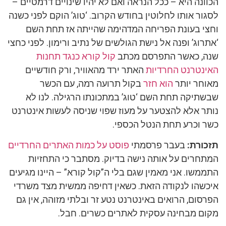
הכוונה היא – ככל הנראה ואם לא יהיו שינויים דרמטיים –
לסגור אותו לחלוטין בחודש הקרוב. ‘טוג’ הוקם לפני כשנה
וחצי בעונת הפריחה המדהימה שהייתה אז תחת השם
‘אתרוג’ ופנה אל נישת הגולשים של נתיב ורימון. לפני כחצי
שנה, כאשר התפרסם מכתב
קול קורא כנגד תחנות
האינטרנט החרדיות
האתר ירד מהאוויר, ורק חודשיים
מאוחר יותר
הוא חזר
בקול תרועה רמה, עם הכשר
שבשתיקה תחת השם ‘טוג’ במתכונתו הרגילה. לנו לא
נותר אלא להצטער על מעוז שפוי שניסה לעשות אינטרנט
כשר וכרע תחת הנטל הכספי.
תזכורת:
בעבר פרסמתי
פוסט על כמות האתרים החרדיים
המתחרים על אותה נישה בדיוק. מסתבר כי התחזיות
התממשו. אני מאמין שגם בלי ה”קול קורא” – היינו מגיעים
איכשהו לנקודה הזאת. כשאין דחיפה ממשית מצד משרדי
הפרסום, הרואים באינטרנט נטע זר ובלתי מזוהה, אין גם
מקום מבחינה עסקית לאתרים כשרים. חבל.