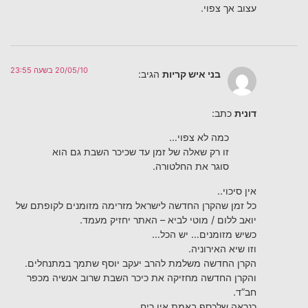
עצוב אך צפוי.
20/05/10 בשעה 23:55
בני איש קריות
הגיב:
דונית
כתב:
כמה לא צפוי…
זו רק שאלה של זמן עד שכיכר השבת גם הוא
סוגר את החלטורה.
אין סיכוי..
כל זמן שהקרן החדשה לישראל מזרימה מזומנים לקופתם של
יואב ללום / מוטי לביא – האתר יחזיק מעמד.
כשיש מזומנים… יש הכל…
וזו שיא האירוניה.
הקרן החדשה משלמת להרב יעקב יוסף שתמך במתנחלים.
והקרן החדשה מחזיקה את כיכר השבת שרוב אנשיה מכפר
חב”ד.
כנראה שלכסף באמת אין ריח.