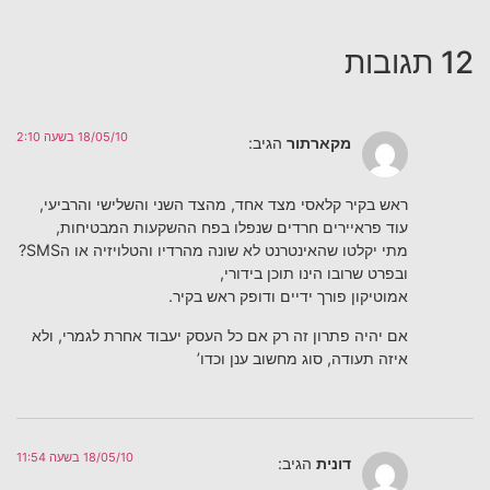
12 תגובות
18/05/10 בשעה 2:10
מקארתור
הגיב:
ראש בקיר קלאסי מצד אחד, מהצד השני והשלישי והרביעי,
עוד פראיירים חרדים שנפלו בפח ההשקעות המבטיחות,
מתי יקלטו שהאינטרנט לא שונה מהרדיו והטלויזיה או הSMS?
ובפרט שרובו הינו תוכן בידורי,
אמוטיקון פורך ידיים ודופק ראש בקיר.
אם יהיה פתרון זה רק אם כל העסק יעבוד אחרת לגמרי, ולא
איזה תעודה, סוג מחשוב ענן וכדו’
18/05/10 בשעה 11:54
דונית
הגיב: