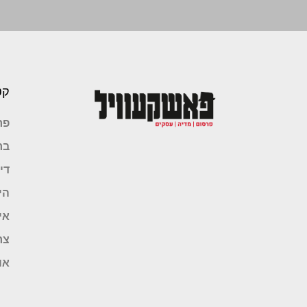
קט
פר
בר
די
הי
אי
צר
או