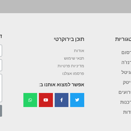
ד
גוריות
תוכן בירוקרטי
אודות
סום
תנאי שימוש
נז’ה
מדיניות פרטיות
גיטל
פרסמו אצלנו
יטק
אפשר למצוא אותנו ב:
רועים
כנות
דות