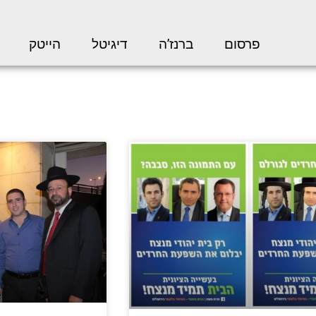
פרסום
ברנז’ה
דיגיטל
הייטק