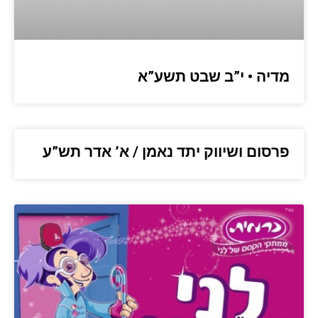
מדיה • י”ב שבט תשע”א
פרסום ושיווק יתד נאמן / א’ אדר תש”ע