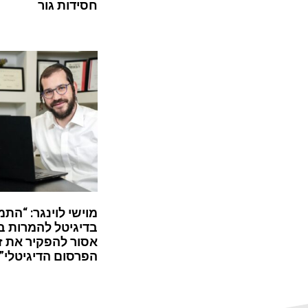
חסידות גור
מוישי לוינגר: “התמ
בדיגיטל להמרות ב
אסור להפקיר את ז
הפרסום הדיגיטלי”