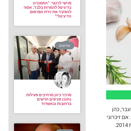
מוישי לוינגר: “התמכרנו
בדיגיטל להמרות בלבד; אסור
להפקיר את זירת הפרסום
הדיגיטלי”
אירועים
מרכזי כיוון מרחיבים פעילות:
נחנכו סניפים חדשים
ברחובות ובאשדוד
בר, כהן
אם זיכרוני
אינו מטעה אותי, הקמפיין המשמעותי האחרון של כרמית במגזר החרדי נרשם בשנת 2014.