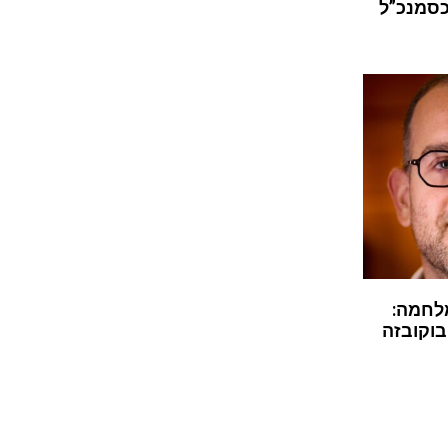
כסמנכ”ל
לחמה:
בוקובזה