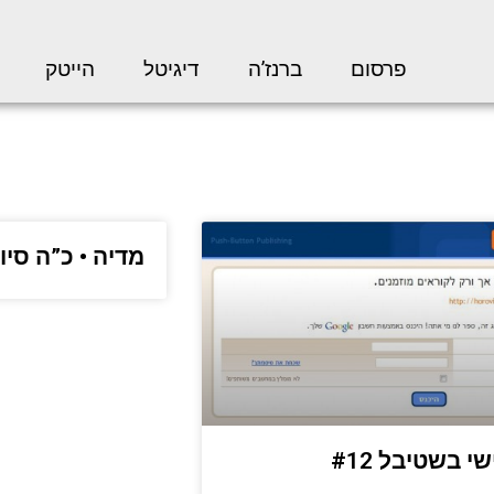
פרסום
ברנז’ה
דיגיטל
הייטק
מדיה • כ”ה סיו
י בשטיבל #12