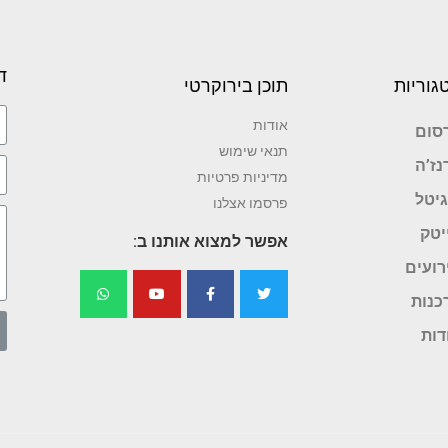
ד
גוריות
תוכן בירוקרטי
אודות
סום
תנאי שימוש
נז’ה
מדיניות פרטיות
גיטל
פרסמו אצלנו
יטק
אפשר למצוא אותנו ב:
רועים
כנות
דות