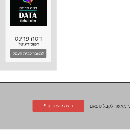
דטה פרינט
דפוס דיגיטלי
למעבר לבית העסק
רוצה להצטרף!!!
י מאשר לקבל ספאם