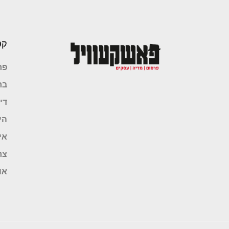
קט
פר
בר
די
הי
אי
צר
או