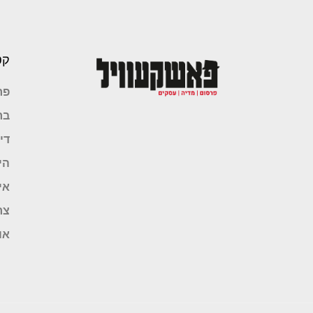
קט
פר
בר
די
הי
אי
צר
או