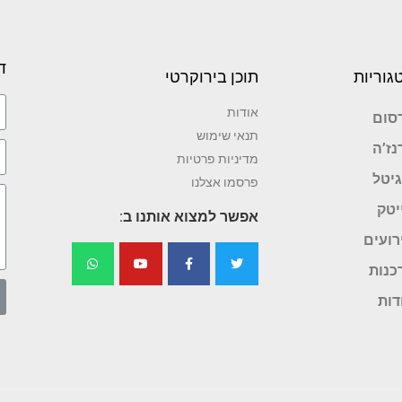
ד
גוריות
תוכן בירוקרטי
אודות
סום
תנאי שימוש
נז’ה
מדיניות פרטיות
גיטל
פרסמו אצלנו
יטק
אפשר למצוא אותנו ב:
רועים
כנות
דות