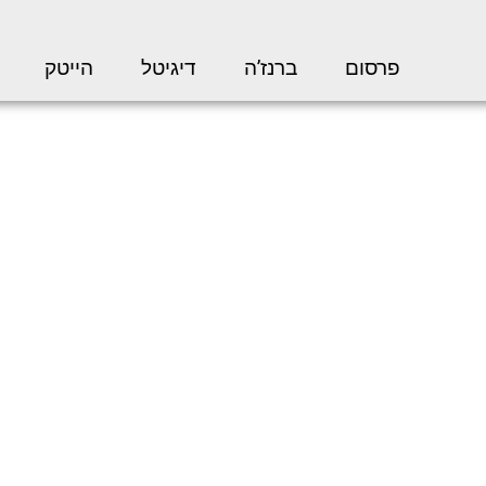
פרסום
ברנז’ה
דיגיטל
הייטק