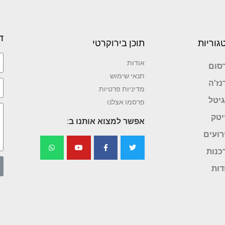
ד
גוריות
תוכן בירוקרטי
אודות
סום
תנאי שימוש
נז’ה
מדיניות פרטיות
גיטל
פרסמו אצלנו
יטק
אפשר למצוא אותנו ב:
רועים
כנות
דות