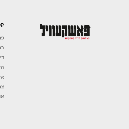
קט
פר
בר
די
הי
אי
צר
או