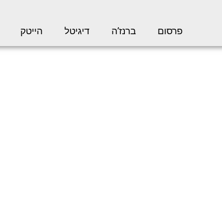
פרסום
ברנז’ה
דיגיטל
הייטק