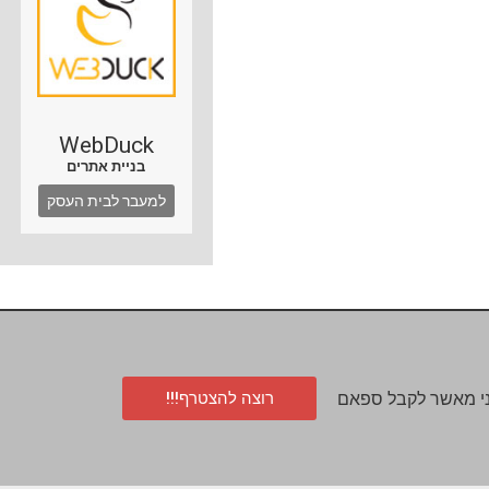
WebDuck
בניית אתרים
למעבר לבית העסק
רוצה להצטרף!!!
י מאשר לקבל ספאם