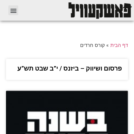
דף הבית
»
קורס חרדים
פרסום ושיווק – ביזנס / י”ב שבט תש”ע