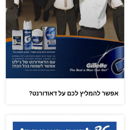
אפשר להמליץ לכם על דאודורנט?