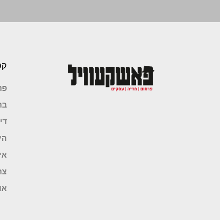
קט
פר
בר
די
הי
אי
צר
או