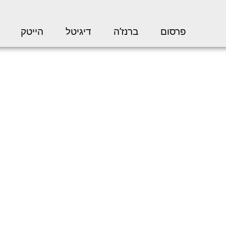
פרסום
ברנז’ה
דיגיטל
הייטק