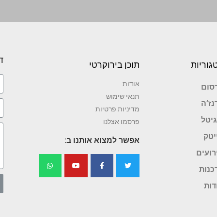
ד
גוריות
תוכן בירוקרטי
אודות
סום
תנאי שימוש
נז’ה
מדיניות פרטיות
גיטל
פרסמו אצלנו
יטק
אפשר למצוא אותנו ב:
רועים
כנות
דות