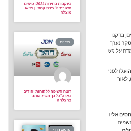
בעקבות בחירות 2024: טיפים
חשובים ליצירת קמפיין וידאו
מוצלח
ם, בדקנו
הסקר נערך
צרכנות
בקרב מדגם מייצג של 411 משיבים (שכבות על פי זרם). טעות הדגימה המרבית עומדת על 5%
ועלו לפני
 לאור
רוצה חשיפה ללקוחות יהודים
בארה”ב? כך תשיג אותה
בהצלחה
חסים אליו
חשפים
.
פרסום חרדי