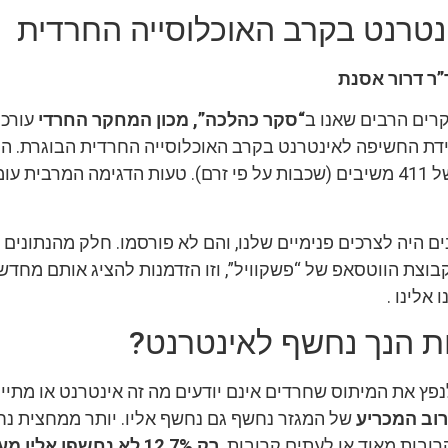
טרנט בקרב האוכלוסייה החרדית
”ר דרור אסנת
ים הרבים שאנו ב
“סקר כהלכה”, מכון המחקר החרדי
עורכי
201) את מידת החשיפה לאינטרנט בקרב האוכלוסייה החרדית הבוגרת. 
ם היה לצרכים פנימיים שלנו, והם לא פורסמו. חלק מהנתונים ה
בוצת הווטסאפ של “פשקוויל”, וזו הזדמנות להציג אותם מחדש,
אלינו .
ות הנך נחשף לאינטרנט?
נפץ את המיתוס שחרדים אינם יודעים מה זה אינטרנט או מתיי
וב המכריע
של המגזר נחשף גם נחשף אליו. יותר ממחצית נ
רובות מאוד או לעתים קרובות.
רק 12.7% לא נחשפו אליו מעולם