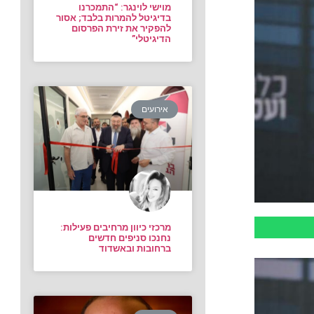
מוישי לוינגר: “התמכרנו
בדיגיטל להמרות בלבד; אסור
להפקיר את זירת הפרסום
הדיגיטלי”
אירועים
מרכזי כיוון מרחיבים פעילות:
נחנכו סניפים חדשים
ברחובות ובאשדוד