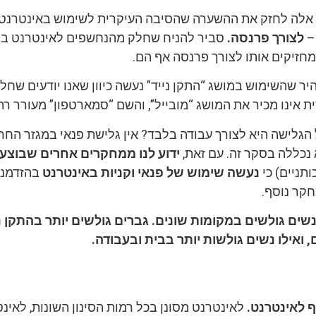
ם אלה לחזק את ההשערה שהסיבה העיקרית לשימוש באינטרנט
 –
לצורך פרנסה.
סביר להניח שחלק מהנחשפים לאינטרנט בב
מחזיקים אותו לצורך פרנסה אף הם.
יר שהשימוש במושג “התקן נייד” נעשה כיוון שאנו יודעים שחל
 אינו מכיר את המושג “מובייל”, והשם “סמארטפון” מעורר רת
הגלישה היא לצורך עבודה בלבד? אין גלישת פנאי במגזר החר
 נכללה בסקר זה. עם זאת,
ידוע לנו ממחקרים אחרים שבוצעו 
תניים) כי
נעשה שימוש של פנאי וקניות באינטרנט
בהזדמנוי
קר נוסף.
נשים גולשים במקומות שונים. גברים גולשים יותר בהתקן נ
 ואילו נשים גולשות יותר בבית ובעבודה.
 לאינטרנט.
לאינטרנט מסונן בכל רמות הסינון השונות, לאינ