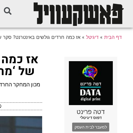
דף הבית
»
דיגיטל
»
אז כמה חרדים גולשים באינטרנט? סקר ש
אז כמה 
של ‘מח
מכון המחקר החרדי
דטה פרינט
דפוס דיגיטלי
למעבר לבית העסק