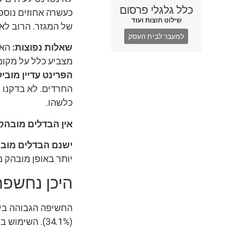
כלל גלגלי פרסום
כעשרה אחוזים נוספ
שילוט חוצות ועוד
של המגזר. הרוב לא
למעבר לבית העסק
שאלות נפוצות:
האם
מצביע כלל על מקומ
הפרינט עדיין מוביל
החרדים. לא בדקנו 
כלשהו.
אין הבדלים מובהקי
ישנם הבדלים מובה
יותר באופן מובהק 
היכן נחשפת
החשיפה הגבוהה בי
(34.1%). השימוש בהתקנים ניידים (סמארטפון או טבאלטים) היא הנמוכה ביותר.