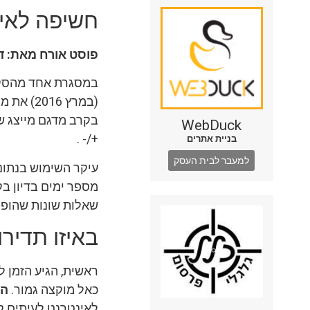
חשיפה לאינ
פוסט אורח מאת: ד
במסגרת אחד מהסקר
(במרץ 6
WebDuck
+/- .
בניית אתרים
למעבר לבית העסק
עיקר השימוש בנתוני
מספר ימים בדיון בק
שאלות שונות שהופנו 
באיזו תדיר
ראשית, הגיע הזמן ל
כאל מוקצה גמור.
הר
לאינטרנט לעיתים ק