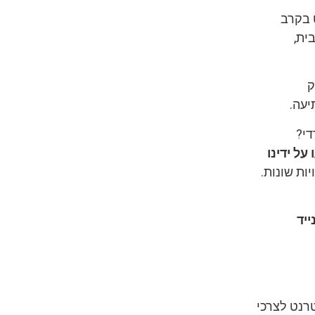
 בקרב
ית,
ק
יעה.
די?
על ידינו
ות שונות.
ייד
טרנט לצרכי