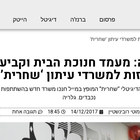
פרסום
ברנז’ה
דיגיטל
הייטק
 למשרדי עיתון ‘שחרית’
: מעמד חנוכת הבית וקביע
ות למשרדי עיתון ‘שחרית’
הדיגיטלי “שחרית” המופץ במייל חנכו משרד חדש בהשתתפות 
נכבדים. גלריה
מוטי רובינשטיין
14/12/2017
18:45
תגובה אחת