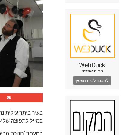
WebDuck
בניית אתרים
למעבר לבית העסק
בעיר ביתר עילית נח
במייל לתפוצה של עש
במעמד ‘חנוכת הבית