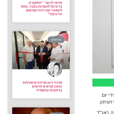
מוישי לוינגר: “התמכרנו
בדיגיטל להמרות בלבד; אסור
להפקיר את זירת הפרסום
הדיגיטלי”
אירועים
מרכזי כיוון מרחיבים פעילות:
נחנכו סניפים חדשים
ברחובות ובאשדוד
י יום
העיתון.
, ראב”ד