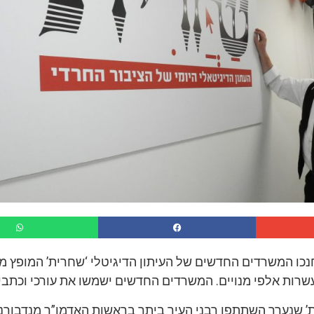
נכו המשרדים החדשים של העיתון הדיגיטלי ‘שחרית’ המופץ מיד
רות אלפי מנויים. המשרדים החדשים ישמשו את עורכי וכתבי 
’ שנערך השתתפו רבני העיר ביתר בראשות האדמו”ר מנדבורנה