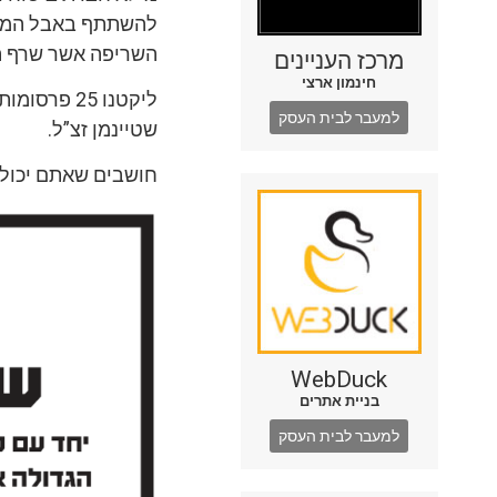
להשתתף באבל המשפ
השריפה אשר שרף ה’
מרכז העניינים
חינמון ארצי
ליקטנו 25
למעבר לבית העסק
שטיינמן זצ”ל.
חושבים שאתם יכולי
WebDuck
בניית אתרים
למעבר לבית העסק