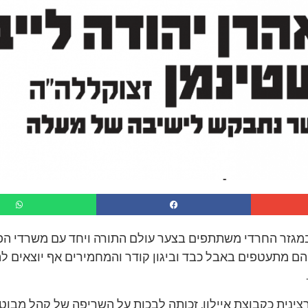
מגזר החרדי משתתפים בצער עולם התורה ויחד עם משרדי הפ
, הם מתעטפים באבל כבד וביגון קודר והמחמירים אף יוצאים ל
ינית כקבוצת איילון, זכותה לבכות על השריפה של קהל מבוט