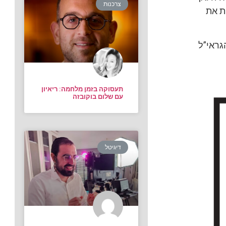
צרכנות
ת את
הגראי”ל
תעסוקה בזמן מלחמה: ריאיון
עם שלום בוקובזה
דיגיטל