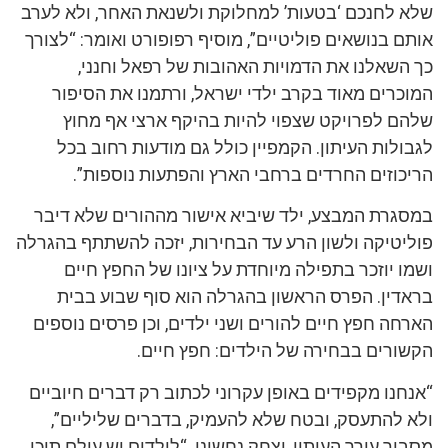
שלא לחנכם ‘בטעות’ למחלוקת ולשנאת האחר, ולא לערב
אותם בנושאים פוליטיים”, מוסיף רפופורט ואומר: “לצורך
כך השאלנו את הדמויות האהובות של רפאל וחנני,
המוכרים מאוד בקרב ילדי ישראל, ורתמנו את הסיפור
שלהם לפרויקט שצפוי להיות בהיקף ארצי אף מחוץ
לגבולות העיתון. הקמפיין כולל גם מודעות רחוב בכל
הריכוזים החרדים ברחבי הארץ והפתעות נוספות”.
במסגרת המבצע, ילד שיביא אישור מההורים שלא דיבר
פוליטיקה ולשון הרע עד הבחירות, יזכה להשתתף בהגרלה
ושמו יוזכר בתפילה מיוחדת על ציונו של החפץ חיים
בראדין. הפרס הראשון בהגרלה הוא סוף שבוע בבית
הארחה חפץ חיים להורים ושני ילדים, וכן פרסים נוספים
הקשורים בבחירה של הילדים: חפץ חיים.
“אנחנו מקפידים באופן עקרוני לכתוב רק דברים חיוביים
ולא להתעסק, ובטח שלא להעמיק, בדברים שליליים”,
מסביר עורך העיתון, יצחק נחשוני. “לילדים יש עולם תוכן