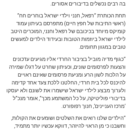
בה רבים נכשלים בדיבורים אסורים.
תחת הכותרת “רפאל, חנני וילדי ישראל בוחרים חח”
(ראשי התיבות של חפץ חיים) מתפרסם בעיתון עמוד
קומיקס מיוחד בכיכובם של רפאל וחנני, המוכרים היטב
לילדי ישראל ביוזמות הטובות ובעידוד הילדים למעשים
טובים במגוון תחומים.
“כגוף מדיה מוביל בציבור החרדי אליו מגיעים עדכונים
והצעות לפרסומים שונים, וכעיתון שחרט על דגלו שמירה
על הלכות לשון הרע ומניעת פרסומים שאינם ראויים
להיכנס לכל בית חרדי, החלטנו ללכת צעד אחד קדימה
ולערוך מבצע לילדי ישראל שישמרו את לשונם ולא יעסקו
בדיבורי פוליטיקה, על כל המשתמע מכך”, אומר מנכ”ל
‘מרכז העניינים’, חנוך רפופורט.
“הילדים שלנו רואים את השלטים ושומעים את הקולות,
וחשבנו כי מן הראוי להיזהר, דווקא עכשיו יותר מתמיד,