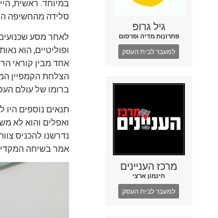
במיוחד. ראשית, היינ
סלידה מהחשיפה המתו
גיל גרופ
לאחר מסע שכנועים 
פתרונות מדיה ופרסום
ופוליטיים, הוא נאות
למעבר לבית העסק
אחד מבין קוראי הרי
הצלחת הקמפיין המד
ברומו של עולם העס
תנאים נוספים היו 
ואפלים והוא לא מש
נדרשנו להכניס צוות
אמר בשיחה המקדימ
מרכז העניינים
חינמון ארצי
למעבר לבית העסק