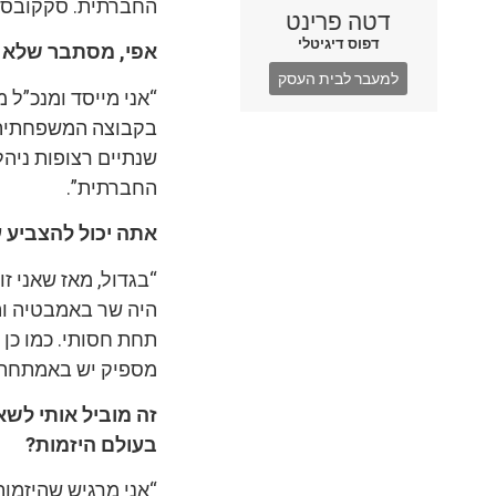
החברתית. סקקובסקי
דטה פרינט
דפוס דיגיטלי
אפי, מסתבר שלא כו
למעבר לבית העסק
שנתיים רצופות ניהל
החברתית”.
אתה יכול להצביע ע
“בגדול, מאז שאני ז
היה שר באמבטיה והש
מספיק יש באמתחתי 
זה מוביל אותי לשא
בעולם היזמות?
“אני מרגיש שהיזמו