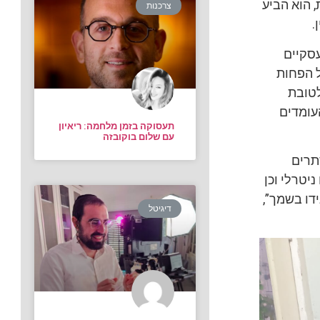
, הוא הביע
צרכנות
.
סקיים
ל הפחות
לטובת
עומדים
תעסוקה בזמן מלחמה: ריאיון
עם שלום בוקובזה
תרים
יטרלי וכן
דו בשמך”,
דיגיטל