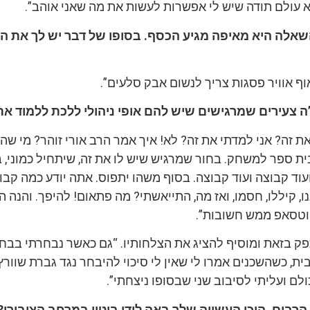
א עולם תודה שיש לי אפשרות לעשות את מה שאני אוהב”.
שאלה היא מאיפה מגיע הכסף. בסופו של דבר יש לך את הק
ף אוויר פסגות צריך לנשום אבק סלעים”.
 צעירים שמרגישים שיש להם אופי ניהולי ללכת ללמוד את
 זה? אני למדתי את זה? לא! איך אמר הרב אורי זוהר? מי שה
ית ספר למשחק. בחור שמרגיש שיש לו את זה, שיתחיל כמוני, 
וד קבוצה ועוד קבוצה. בסוף משהו יתפוס. אתה יודע כמה קב
ו, קיללו, חסמו, ואז מה, התייאשתי? מה פתאום! להיפך. והנה ה
וטסאפ ממש חשובות”.
 בזאת ומוסיף להציג את הצלחותיו. “גם כאשר נבחרתי בבחי
ית, כשהשכנים אמרו לי שאין לי סיכוי להיבחר נגד גברת שוורץ
ם ועליתי לסיבוב שני שבסופו ניצחתי”.
הרבים, היכן העשייה שלך באה לידי ביטוי במרחב הציבורי?