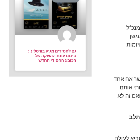
בילו 101’ המובילה, סמנכ”ל
ניה 55 בירושלים. במשך
יזמות
גם לחסידים מגיע בורסלינו:
סיכום עונת ההשקה של
הכובע החסידי החדש
אשר אח אחד
תי אותם
ת בל”ג בעומר של מינץ 3 כניסה ב’ ואם זה לא
תלב
ביא לעולם