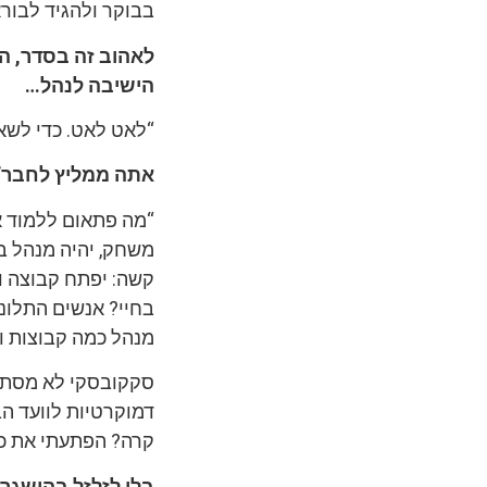
בבוקר ולהגיד לבור
לאהוב זה בסדר, ה
הישיבה לנהל…
“לאט לאט. כדי לשאו
אתה ממליץ לחבר’ה
“מה פתאום ללמוד את
משחק, יהיה מנהל ב
קשה: יפתח קבוצה וע
בחיי? אנשים התלוננ
מנהל כמה קבוצות ו
סקקובסקי לא מסתפק
דמוקרטיות לוועד הב
קרה? הפתעתי את כול
בלי לזלזל בהישגך 