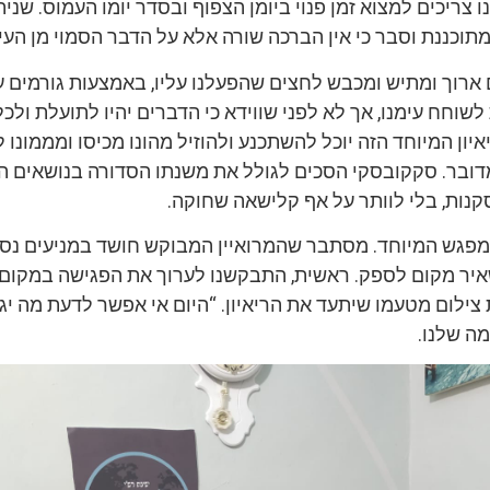
ו צריכים למצוא זמן פנוי ביומן הצפוף ובסדר יומו העמוס. שנית
כננת וסבר כי אין הברכה שורה אלא על הדבר הסמוי מן העין
ארוך ומתיש ומכבש לחצים שהפעלנו עליו, באמצעות גורמים ע
 לשוחח עימנו, אך לא לפני שווידא כי הדברים יהיו לתועלת ולכ
איון המיוחד הזה יוכל להשתכנע ולהוזיל מהונו מכיסו ומממונו 
ובר. סקקובסקי הסכים לגולל את משנתו הסדורה בנושאים ה
קנות, בלי לוותר על אף קלישאה שחוקה.
למפגש המיוחד. מסתבר שהמרואיין המבוקש חושד במניעים נס
איר מקום לספק. ראשית, התבקשנו לערוך את הפגישה במקום נ
 צילום מטעמו שיתעד את הריאיון. “היום אי אפשר לדעת מה יגי
ה שלנו.