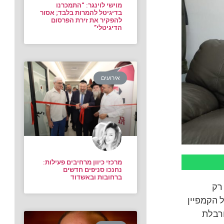
מוישי לוינגר: “התמכרנו
בדיגיטל להמרות בלבד; אסור
להפקיר את זירת הפרסום
הדיגיטלי”
אירועים
מרכזי כיוון מרחיבים פעילות:
נחנכו סניפים חדשים
ברחובות ובאשדוד
 רק
ל הקמפיין
ורבלת