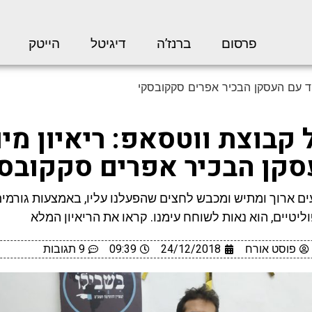
פרסום
ברנז’ה
דיגיטל
הייטק
חד עם העסקן הבכיר אפרים סקקובסקי
קבוצת ווטסאפ: ריאיון מי
סקן הבכיר אפרים סקקובס
ם ארוך ומתיש ומכבש לחצים שהפעלנו עליו, באמצעות גורמים
וליטיים, הוא נאות לשוחח עימנו. קראו את הריאיון המלא
פוסט אורח
24/12/2018
09:39
9 תגובות