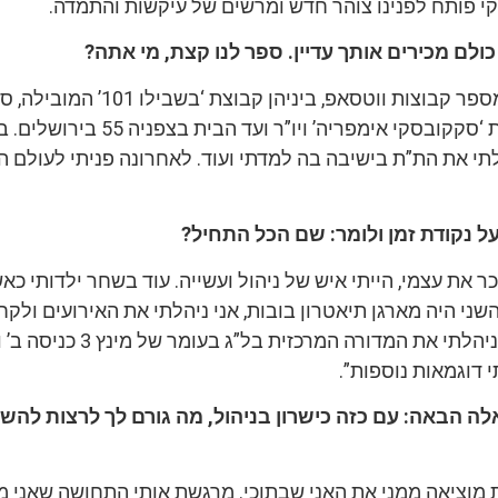
 פותח לפנינו צוהר חדש ומרשים של עיקשות והתמדה.
לם מכירים אותך עדיין. ספר לנו קצת, מי אתה?
“אני מייסד ומנכ”ל מספר קבוצות ווטסאפ, ביניהן קבוצת ‘בש
בקבוצה המשפחתית ‘סקקובסקי אימפריה’ ויו”ר ועד הבית בצפ
תי את הת”ת בישיבה בה למדתי ועוד. לאחרונה פניתי לעולם ה
ל נקודת זמן ולומר: שם הכל התחיל?
וכר את עצמי, הייתי איש של ניהול ועשייה. עוד בשחר ילדותי כ
ני היה מארגן תיאטרון בובות, אני ניהלתי את האירועים ולקח
תחת חסותי. כמו כן ניהלתי את המדורה המרכזי
דוגמאות נוספות”.
לה הבאה: עם כזה כישרון בניהול, מה גורם לך לרצות להש
ת מוציאה ממני את האני שבתוכי. מרגשת אותי התחושה שאני מ