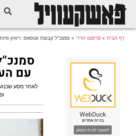
דף הבית
»
פרסום חרדי
»
סמנכ”ל קבוצת ווטסאפ: ריאיון מיו
סמנכ”ל 
עם הע
לאחר מסע שכנועי
ופ
WebDuck
בניית אתרים
למעבר לבית העסק