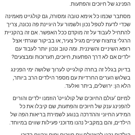
הפנינג של חיוכים והפתעות.
מסתבר שכמו כל אימא טובה ומסורה, גם קולגייט מאמינה
שכדי לדעת לטפל נכון ולשמור על היגיינת פה נכונה, צריך
להתחיל לעבוד על זה מוקדם ככל האפשר. אם זה בהקניית
הרגלי צחצוח שיניים מגיל צעיר, או בביקור שגרתי אצל
רופא השיניים והשיננית. ומה טוב ונכון יותר לעבוד עם
ילדים אם לא דרך הפתעות, חיוכים, תערוכות ומבצעים?
בדיוק בגלל זה בחרה קולגייט לערוך שלושה ימי הפנינג
בשלוש הערים החרדיות עם מספר הילדים הרב ביותר,
הלא הן: ירושלים, ביתר ואלעד.
למיזם ‘עולם החיוכים של קולגייט’ הוזמנו ילדים והורים
להפנינג ענק של חיוכים והפתעות, שם קיבלו את כל
המידע החיוני וההדרכה בנוגע לשמירת בריאות הפה של
הילדים, והם במקביל
נהנו מדוכני פעילות שווים במיוחד.
הילדים נהנו להצטלם עם חיוכים יפים ונקיים בדוכן