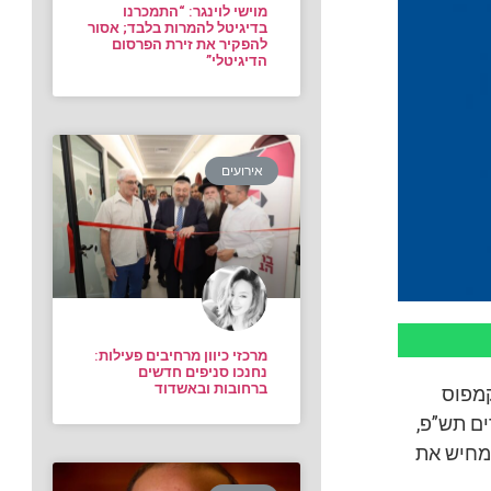
מוישי לוינגר: “התמכרנו
בדיגיטל להמרות בלבד; אסור
להפקיר את זירת הפרסום
הדיגיטלי”
אירועים
מרכזי כיוון מרחיבים פעילות:
נחנכו סניפים חדשים
ברחובות ובאשדוד
קמפוס
ם תש”פ,
מחיש את