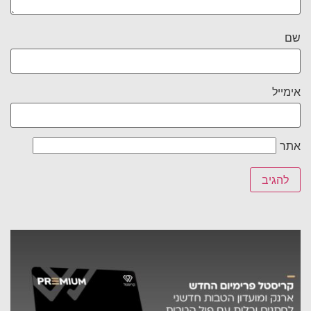
שם
אימייל
אתר