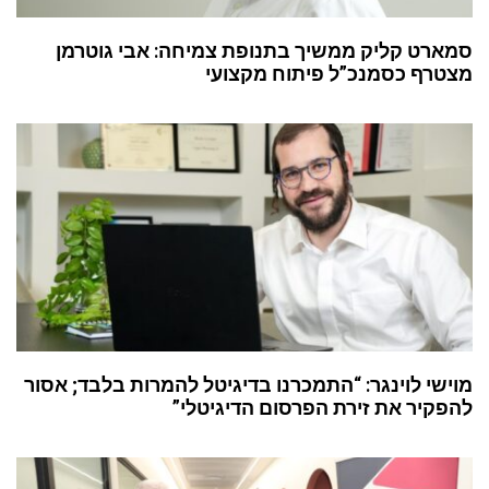
סמארט קליק ממשיך בתנופת צמיחה: אבי גוטרמן
מצטרף כסמנכ”ל פיתוח מקצועי
מוישי לוינגר: “התמכרנו בדיגיטל להמרות בלבד; אסור
להפקיר את זירת הפרסום הדיגיטלי”