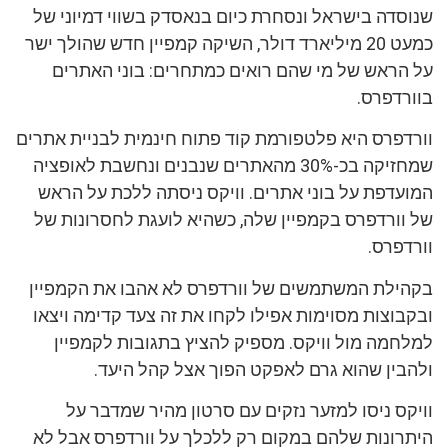
שנוסדה בישראל ונסחרת כיום בנאסדק בשווי דמיוני של
כמעט 20 מיליארד דולר, השיקה קמפיין חדש שהולך ישר
על הראש של מי שהם רואים כמתחרים: בוני האתרים
בוורדפרס.
וורדפרס היא פלטפורמת קוד פתוח חינמית לבניית אתרים
שמחזיקה בכ-30% מהאתרים שנבנים ונחשבת לאופציה
המועדפת על בוני אתרים. וויקס ניסתה ללכת על הראש
של וורדפרס בקמפיין שלה, כשהיא לועגת לחסרונות של
וורדפרס.
בקהילת המשתמשים של וורדפרס לא אהבו את הקמפיין
ובקבוצות מסוימות אפילו לקחו את זה צעד קדימה ויצאו
למלחמה מול וויקס. מספיק להציץ בתגובות לקמפיין
ולהבין שהוא גרם לאפקט הפוך אצל קהל היעד.
וויקס ניסו למזער נזקים עם סרטון מהיר שמדבר על
היתרונות שלהם במקום רק ללכלך על וורדפרס אבל לא