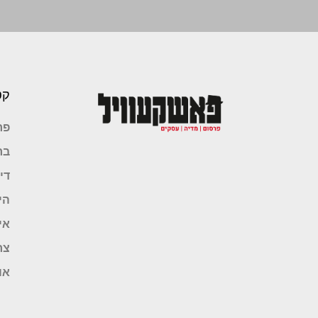
קט
פר
בר
די
הי
אי
צר
או