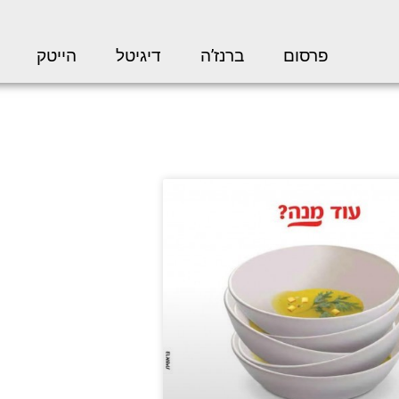
פרסום
ברנז’ה
דיגיטל
הייטק