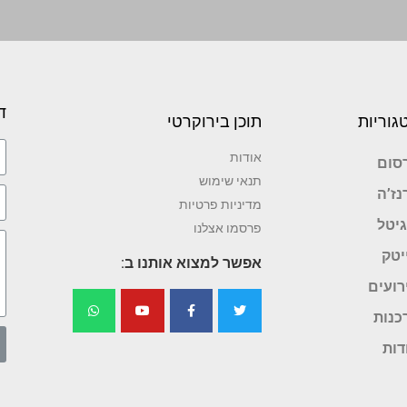
ד
גוריות
תוכן בירוקרטי
אודות
סום
תנאי שימוש
נז’ה
מדיניות פרטיות
גיטל
פרסמו אצלנו
יטק
אפשר למצוא אותנו ב:
רועים
כנות
דות