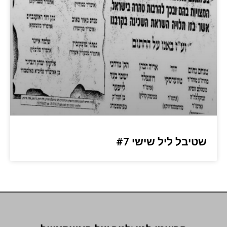
שטיבל ליל שישי #7