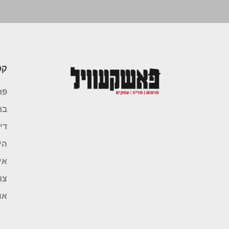
קט
פר
בר
די
הי
אי
צר
או