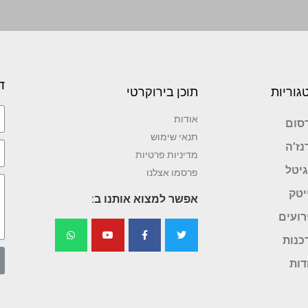
ד
גוריות
תוכן בירוקרטי
אודות
סום
תנאי שימוש
נז’ה
מדיניות פרטיות
גיטל
פרסמו אצלנו
יטק
אפשר למצוא אותנו ב:
רועים
כנות
דות