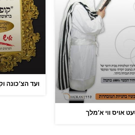
ועד הצ’כונה וק
עט אויס ווי א’מלך