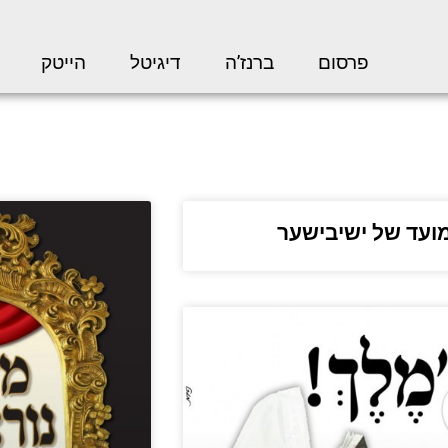
פרסום
ברנז’ה
דיגיטל
הייטק
ועד של ישיבישער