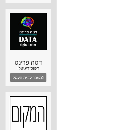
דטה פרינט
דפוס דיגיטלי
למעבר לבית העסק