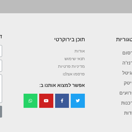
ד
גוריות
תוכן בירוקרטי
אודות
סום
תנאי שימוש
נז’ה
מדיניות פרטיות
גיטל
פרסמו אצלנו
יטק
אפשר למצוא אותנו ב:
רועים
כנות
דות