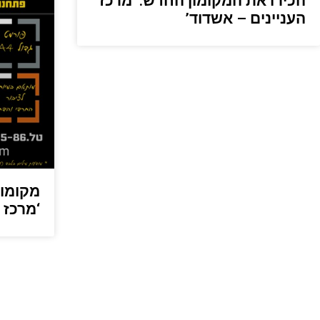
הכירו את המקומון החדש: ‘מרכז
העניינים – אשדוד’
מקומון
‘מרכז 