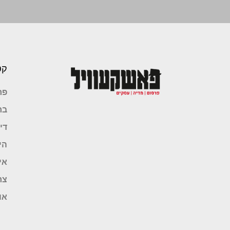
קט
פר
בר
די
הי
אי
צר
או