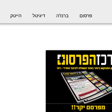
פרסום
ברנז’ה
דיגיטל
הייטק