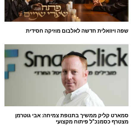
שפה ויזואלית חדשה לאלבום מוזיקה חסידית
סמארט קליק ממשיך בתנופת צמיחה: אבי גוטרמן
מצטרף כסמנכ”ל פיתוח מקצועי