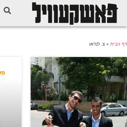
דף הבית
»
צ. לנדאו