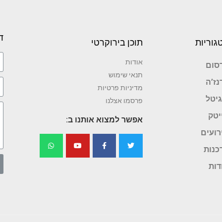
ד
גוריות
תוכן בירוקרטי
אודות
סום
תנאי שימוש
נז’ה
מדיניות פרטיות
גיטל
פרסמו אצלנו
יטק
אפשר למצוא אותנו ב:
רועים
כנות
דות