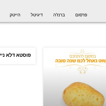
פרסום
ברנז’ה
דיגיטל
הייטק
פוסטא דלא נייד