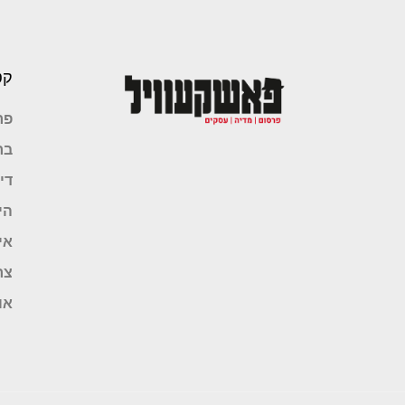
קט
פר
בר
די
הי
אי
צר
או