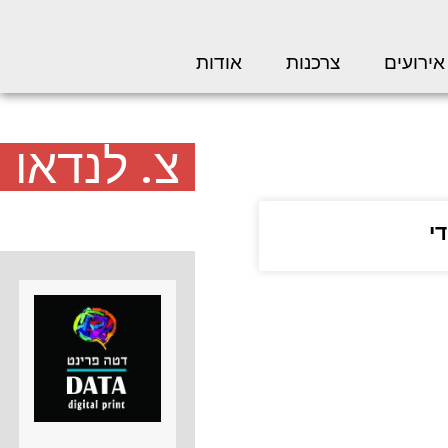
אירועים
צרכנות
אודות
צ. לנדאו
י