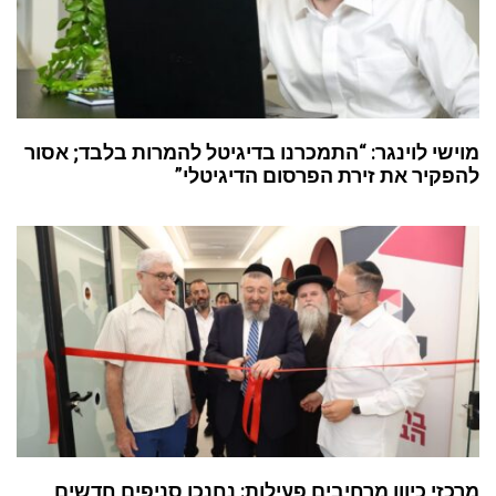
מוישי לוינגר: “התמכרנו בדיגיטל להמרות בלבד; אסור
להפקיר את זירת הפרסום הדיגיטלי”
מרכזי כיוון מרחיבים פעילות: נחנכו סניפים חדשים