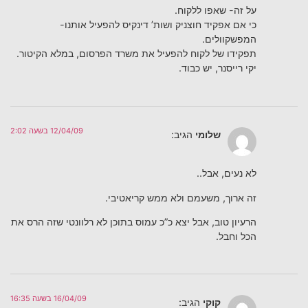
על זה- שאפו ללקוח.
כי אם אפקיד חוצניק ושות’ דינקיס להפעיל אותנו-
המפשקוולים.
תפקידו של לקוח להפעיל את משרד הפרסום, במלא הקיטור.
יקי רייסנר, יש כבוד.
12/04/09 בשעה 2:02
שלומי
הגיב:
לא נעים, אבל..
זה ארוך, משעמם ולא ממש קריאטיבי.
הרעיון טוב, אבל יצא כ”כ עמוס בתוכן לא רלוונטי שזה הרס את
הכל וחבל.
16/04/09 בשעה 16:35
קוקי
הגיב: