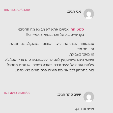
07/04/09 בשעה 1:16
אני
הגיב:
סמטוחה
: אניאם אתא לא מבינא מה הרעיונא
בקריאייטיבא אל תכתיבנאאיצ אמייזינג!!
סמבטוחה,הבנתי את הרעיון העצום והנשגב,לכן גם תמהתי,
זה יותר מדי.
טו מאצ’ בשבילך.
פשוטי העם עייפים,אין להם כח לפענח,בפרסום צריך שכל.לא
עילגות.ואם קהל היעד נרדם בשורה השניה, או סתם מסתכל
בזה בתמהון לבב.אזי מה הועילו פרסומאים בגאונתם..
07/04/09 בשעה 1:28
יושב סתר
הגיב:
אויש זה חזק.