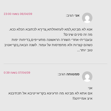
06/04/09 בשעה 23:00
אני
הגיב:
אנא לא מבינא,למא לעזזאזלתא,צריךא לכתובא הכלא ככא.
מה זה סינים שינים?
ובעברית-אחרי השורה הראשונה מתעייפים,בדיחות יפות
כשהם קצרות ולא מתפרסות על עמוד. לשנה הבאה,בקריאטיב
טוב יותר…
07/04/09 בשעה 0:39
סמטוחה
הגיב:
אני
אם אתא לא מבינא מה הרעיונא בקריאייטיבא אל תכתיבנא
איצ אמייזינג!!