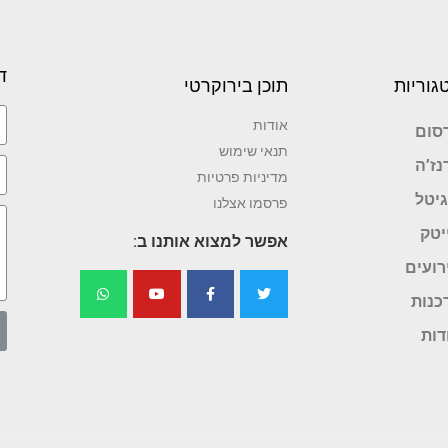
ד
גוריות
תוכן בירוקרטי
אודות
סום
תנאי שימוש
נז’ה
מדיניות פרטיות
גיטל
פרסמו אצלנו
יטק
אפשר למצוא אותנו ב:
רועים
כנות
דות