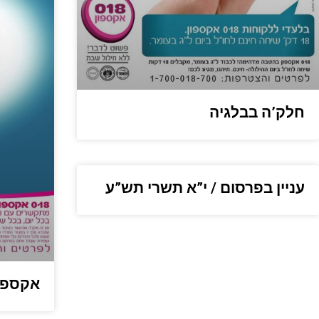
חלק’ה בבלגיה
עניין בפרסום / י”א תשרי תש”ע
אקספון