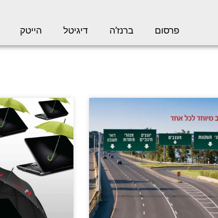
פרסום
ברנז’ה
דיגיטל
הייטק