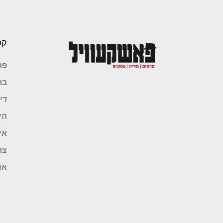
קט
פר
בר
די
הי
אי
צר
או