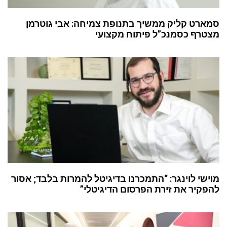
סמארט קליק ממשיך בתנופת צמיחה: אבי גוטרמן
מצטרף כסמנכ”ל פיתוח מקצועי
מוישי לוינגר: “התמכרנו בדיגיטל להמרות בלבד; אסור
להפקיר את זירת הפרסום הדיגיטלי”