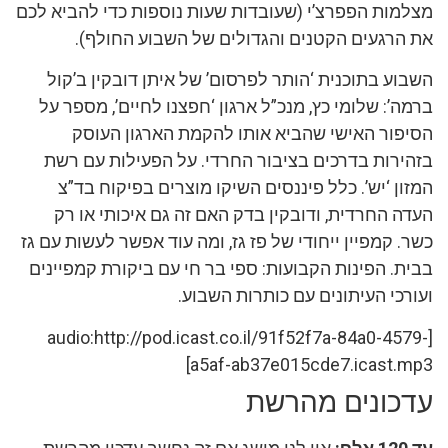
מצלמות הפפרצ’י (שעובדות שעות נוספות כדי להביא לכם
את הרגעים הקטנים והגדולים של השבוע החולף).
השבוע בתוכנית ‘הותר לפרסום’ של איתן דובקין ב’קול
ברמה’: שלומי כץ, מנכ”ל ארגון ‘חפצנו לחיים’, מספר על
הסיפור האישי שהביא אותו להקמת הארגון העוסק
בזהירות בדרכים בציבור החרדי. על הפעילות עם רשת
המזון ‘יש’. כלל פיננסים השיקו מוצרים בפיקוח בד”צ
העדה החרדית, ודובקין בדק האם זה גם איכותי או רק
כשר. קמפיין ייחודי של פז גז, ומה עוד אפשר לעשות עם גז
בבית. הפינות הקבועות: ספי בר חי עם ביקורת קמפיינים
ועורכי העיתונים עם כותרות השבוע.
[audio:http://pod.icast.co.il/91f52f7a-84a0-4579-
a5af-ab37e015cde7.icast.mp3]
עדכונים מהרשת