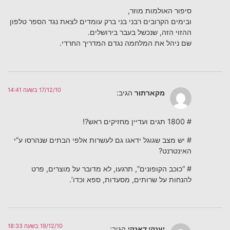
סיפור האולמות מוזר,
ובימים הקרובים רבני בני ברק עומדים לצאת נגד הספר טלפון
ההזוי הזה, שנכשל בעבר בירושלים.
שם ניהל את המלחמה נגדם המדריך החרדי.
17/12/10 בשעה 14:41
מקארתור
הגיב:
# 1800 תגים ועדיין מחזיקים ראש?!
# יש מצב שגוגל ידאגו גם לעשרות אלפי הבתים שנהרסו ע”י
האינטרנט?
# “כוכב הקופונים”, תרגעו, לא מדובר על מוצרים, פרט
להנחות על שרותים, מסעדות, ספא וכדו’.
19/12/10 בשעה 18:33
יענקי דאנקי
הגיב: