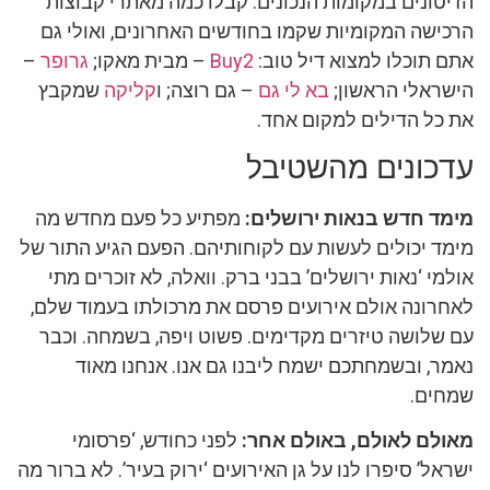
הז’יטונים במקומות הנכונים. קבלו כמה מאתרי קבוצות
הרכישה המקומיות שקמו בחודשים האחרונים, ואולי גם
אתם תוכלו למצוא דיל טוב:
Buy2
– מבית מאקו;
גרופר
–
הישראלי הראשון;
בא לי גם
– גם רוצה; ו
קליקה
שמקבץ
את כל הדילים למקום אחד.
עדכונים מהשטיבל
מימד חדש בנאות ירושלים:
מפתיע כל פעם מחדש מה
מימד יכולים לעשות עם לקוחותיהם. הפעם הגיע התור של
אולמי ‘נאות ירושלים’ בבני ברק. וואלה, לא זוכרים מתי
לאחרונה אולם אירועים פרסם את מרכולתו בעמוד שלם,
עם שלושה טיזרים מקדימים. פשוט ויפה, בשמחה. וכבר
נאמר, ובשמחתכם ישמח ליבנו גם אנו. אנחנו מאוד
שמחים.
מאולם לאולם, באולם אחר:
לפני כחודש, ‘פרסומי
ישראל’ סיפרו לנו על גן האירועים ‘ירוק בעיר’. לא ברור מה