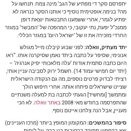
יתפרסם סקר די מפתיע של הגב’ מינה צמח. תנחשו על
מה? בנימה אופטימית נוסיף כי אותנו הסקר כנראה לא
יפתיע לגמרי, אחרי ששמענו התבטאות יוצאת דופן
ממנכ”ל יפעת, נתי יעקובי, כי המהפכה של ‘המבשר’ במגזר
החרדי מזכירה את זו של ‘ישראל היום’ במגזר הכללי.
יתד מעתיק, וואלה:
לפני שבוע קיבלנו מייל מגולש
אנונימי, שסיפר על כתבה ביתד נאמן שסיקרנה אותו. “ראו
היום כתבה סתמית אודות ‘עלה מלאכותי יפיק אנרגיה’ –
(יתד יום חמישי עמוד 14). חשמל ירוק לסביבה עניין אותי,
רציתי לבדוק פרטים נוספים, מה גם הנקודה הישראלית
שציינו שישראלים פיתחו אותה. אחרי חיפוש הולך
ומתמשך [ומחשיד] הגעתי לכתבה בת למעלה משנתיים
שהתפרסמה בחודש מאי 2008
באתר וואלה
. לא הכי
מעניין, אבל הנה צלחנו אייטם נוסף.
סיפור בהמשכים:
המקומון המופץ ביותר (מרכז העניינים)
יצא בקמפיין ממוקד ברחובות בני ברק. על לוחות