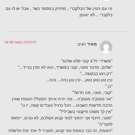
זה עם הפין של הבלקברי , מחזיק במספר כשר , אבל יש לו גם
בלקברי .. לא יאומן
07/01/11 בשעה 14:38
מאיר
הגיב:
“משרדי יח”צ קובי סלע שלום”
“שלום, מדבר מוטי, קובי במשרד, הוא לא זמין בנייד…”
“רק רגע בבקשה…”
טין טון טאן טאן… טין טון נהה… נהה…
“כן ”
“קובי, מוטי, מה חדש?”
“אוי מוטק’ה מוטק’ה… מה יהיה איתך הסוף?! האמת שאין
הרבה חדשות השבוע… הכל כרגיל עובדים קשה, יו נו”
“אין לך משהו פיקנטי בשבילי?”
“מוטי, תיכף אני יהפוך לטור קבוע אצלכם, לא נעים, יימאס
לחבר’ה”
“האמת, זה כבר באמת טור קבוע, תעביר לי את יונת ות’שלח