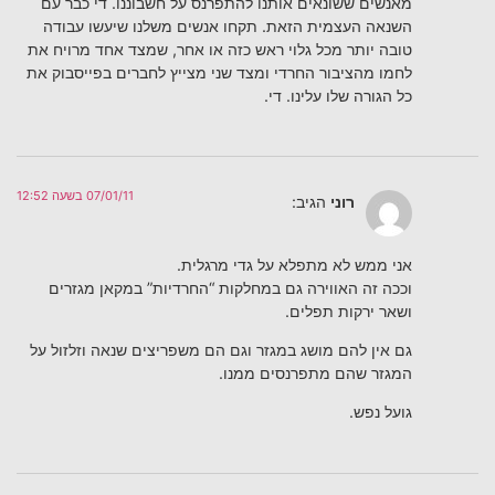
מאנשים ששונאים אותנו להתפרנס על חשבוננו. די כבר עם
השנאה העצמית הזאת. תקחו אנשים משלנו שיעשו עבודה
טובה יותר מכל גלוי ראש כזה או אחר, שמצד אחד מרויח את
לחמו מהציבור החרדי ומצד שני מצייץ לחברים בפייסבוק את
כל הגורה שלו עלינו. די.
07/01/11 בשעה 12:52
רוני
הגיב:
אני ממש לא מתפלא על גדי מרגלית.
וככה זה האווירה גם במחלקות “החרדיות” במקאן מגזרים
ושאר ירקות תפלים.
גם אין להם מושג במגזר וגם הם משפריצים שנאה וזלזול על
המגזר שהם מתפרנסים ממנו.
גועל נפש.