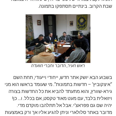
שבת הקרוב. בינתיים תסתפקו בתמונה.
ראש העיר, הדובר וחברי הוועדה
בשבוע הבא יושק אתר חדש, ייחודי וייעודי, תחת השם
“איצקוביץ’ – חדשות בתמונות”. מי שעומד בראשו הוא מני
גירא-שוורץ, והוא מתעתד להביא את כל החדשות בצורה
ויזואלית בלבד, עם מעט מאוד טקסט, אם בכלל. ו… כן!
יהיה שם גם פפראצ’י. אבל אל תתלהבו מוקדם מדי.
מדובר באתר סלולארי וניתן להגיע אליו אך ורק באמצעות