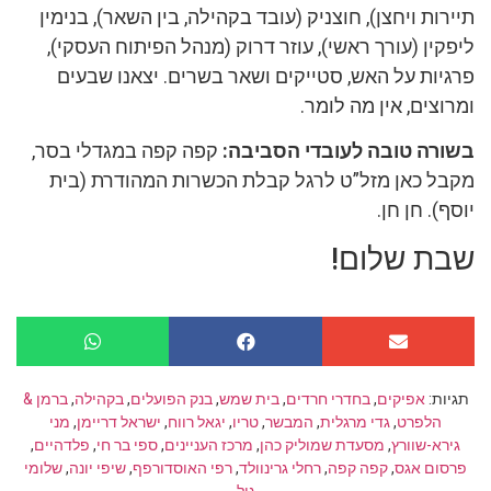
תיירות ויחצן), חוצניק (עובד בקהילה, בין השאר), בנימין
ליפקין (עורך ראשי), עוזר דרוק (מנהל הפיתוח העסקי),
פרגיות על האש, סטייקים ושאר בשרים. יצאנו שבעים
ומרוצים, אין מה לומר.
בשורה טובה לעובדי הסביבה:
קפה קפה במגדלי בסר,
מקבל כאן מזל”ט לרגל קבלת הכשרות המהודרת (בית
יוסף). חן חן.
שבת שלום!
תגיות:
אפיקים
,
בחדרי חרדים
,
בית שמש
,
בנק הפועלים
,
בקהילה
,
ברמן &
הלפרט
,
גדי מרגלית
,
המבשר
,
טריו
,
יגאל רווח
,
ישראל דריימן
,
מני
גירא-שוורץ
,
מסעדת שמוליק כהן
,
מרכז העניינים
,
ספי בר חי
,
פלדהיים
,
פרסום אגס
,
קפה קפה
,
רחלי גרינוולד
,
רפי האוסדורפף
,
שיפי יונה
,
שלומי
גיל