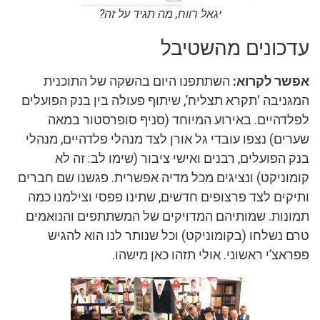
יגאל רווח, מה תגיד על זה?
עדכונים מהשטיבל
אפשר לקרוא:
השתתפנו היום בהשקה של התוכנית
המגניבה ‘תקרא תצליח’, שיתוף פעולה בין בנק הפועלים
לפלדהיים. באירוע המיוחד (סניף סופרסטור במאה
שערים) נצפו עובדי גל אורן לצד מנהלי פלדהיים, מנהלי
בנק הפועלים, רבנים ואישי ציבור (שימו לב: זה לא
קומוניקט) ונציגים מכל מדיה אפשרית. פגשנו שם חברים
ותיקים לצד פרצופים חדשים, שתינו פפסי וצילמנו כמה
תמונות. שמותיהם המדויקים של המשתתפים והנואמים
טרם נשלחו (בקומוניקט) וכל שנותר לנו הוא להגיש
פפראצ’י ראשוני. אולי תזהו כאן מישהו.