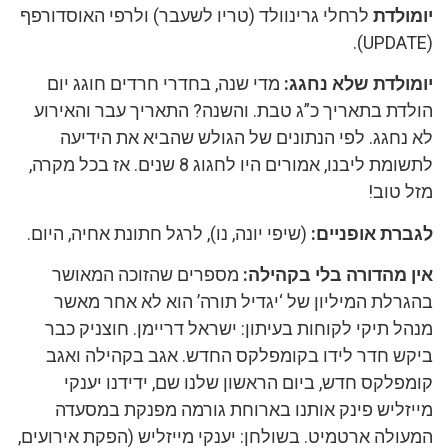
יומולדת
לרחלי גרינוולד (טריו לשעבר) ולרפי האוסדורפף
(UPDATE).
יומולדת שלא נחגג:
מדי שנה, בחדרי חרדים חוגג יום
הולדת בתאריך כ”ג טבת. והשנה? התאריך עבר והאירוע
לא נחגג. לפי הנתונים של הגולש שהביא את הידיעה
לתשומת ליבנו, אמורים היו לחגוג 8 שנים. אז בכל מקרה,
מזל טוב!
לגברת אופניים:
(שיפי יונה, נו), לרגל חתונת אחיה, היום.
אין מהדורה בלי בקהילה:
מספרים שהזוכה המאושר
בהגרלת המיליון של ‘יגדיל תורה’ הוא לא אחר מאשר
מנהל תיקי לקוחות בעיתון: ישראל דריימן. חוצניק כבר
ביקש חדר לידו בקומפלקס החדש. אגב בקהילה ואגב
קומפלקס חדש, ביום הראשון שלנו שם, ידידנו יענקי
מייזליש פינק אותנו בארוחת גורמה מפנקת במסעדה
המעולה ארטמיט. בשולחן: יענקי מייזליש (הפקת אירועים,