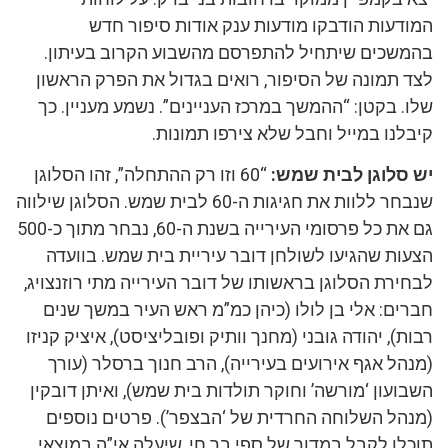
המודעות הודבקו מודעות ענק אודות סיפור חדש
בהמשכים שיתחיל להתפרסם מהשבוע הקרוב בעיתון.
לצד תמונה של הסיפור, רואים בגדול את הפרק הראשון
שלו. בקטן: “ההמשך במרכז העניינים”. נשמע מעניין. כך
קיבלנו במייל וחבל שלא צירפו תמונות.
יש סלוגן לבית שמש:
“60 וזו רק ההתחלה”, זהו הסלוגן
שנבחר ללוות את חגיגות ה-60 לבית שמש. הסלוגן שילווה
גם את כל פרסומי העירייה בשנת ה-60, נבחר מתוך כ-500
הצעות שהגיעו לשולחן דובר עיריית בית שמש. בוועדה
לבחירת הסלוגן בראשותו של דובר העירייה מתי רוזנצויג,
חברים: אלי בן לולו (כיהן כמ”מ ראש העיר במשך שנים
רבות), יהודה גובני (מחנך וותיק ופובליציסט), איציק קניזו
(מנהל אגף אירועים בעירייה), הרב חנוך ברסלר (עורך
השבועון ‘מורשה’ וחוקר תולדות בית שמש), ואיתן דובקין
(מנהל השלוחה החרדית של ‘הבצפר’). פרטים נוספים
תוכלו לקבל במדור של ספי בר חי, שיעלה אי”ה במוצאי