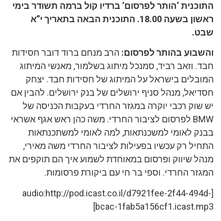
התוכנית ‘הותר לפרסום’ ברדיו קול ברמה תשודר בימי
ראשון בשעה 18.00. התוכנית הבאה בתאריך י”א
שבט.
והשבוע בהותר לפרסום:
הרב מנחם ברוד דובר חסידות
חבד. וזאב רביד, סמנכל מיתוג בשלמור, מאנשי המיתוג
המובלים בישראל על המיתוג של חסידות חבד. יצחק
חסדיאל, מנהל סניף ירושלים של בנק ירושלים. להבין אם
יש שוק רכבי יוקרה במגזר החרדי בעקבות הכניסה של
BMW לפרסום לציבור החרדי. משה כהן ראש אגף אשראי
בבנק לאומי למשכנתאות, למה לאומי למשתכנתאות
התחיל רק עכשיו בפעילות לציבור החרדי משה מאירי,
מנהל שיווק ופרסום במאוחדת לשמוע איך הם תוקפים את
המגזר החרדי. וספי בר חי עם ביקורת פרסומות.
[audio:http://pod.icast.co.il/d7921fee-2f44-494d-
bcac-1fab5a156cf1.icast.mp3]