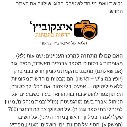
גלישת וואפ. מיוחד לשטיבל: הלוגו שילווה את האתר
החדש.
הלוגו של איצקוביץ' נחשף
האם קם לו מתחרה למרכז העניינים:
שמועות (לא)
מאומתות גורסות כי מספר אברכים מאשדוד, חסידי גור
(אם שאלתם), מתכננים הקמת מקומון חדש בבני ברק
(יופץ במוצ”ש – ראשון). הם מבטיחים חדשות מקומיות
ללא פוליטיקה ו… אפעס, בלי צהוב. אם הכל ילך כשורה,
העיתון צפוי להופיע בתיבות הדואר בעוד כשבועיים. על
הניהול: אברך בשם מורגנשטרן (מו”ל ‘במת מנהלים’, מגזין
למנהלי בתי ספר וגננות). על השיווק: צביקה דרנגר (700
שקל לעמוד בגיליון הראשון, מחיר הגיוני). על השיבר
(המשקיע): חסוי. על הכוונת: גם ירושלים. מעניין, מפתיע