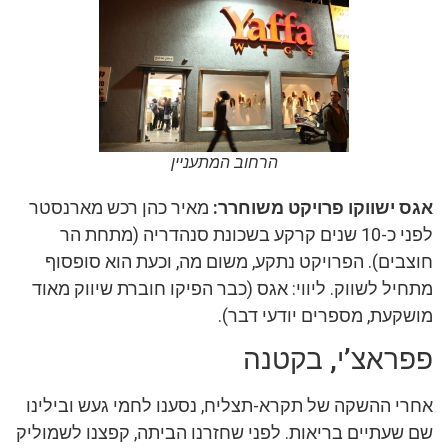
הרחוב המתעניין
אגס ישווקו פרויקט משוחרר:
מאיר כהן רכש מארנסטר
לפני כ-10 שנים קרקע בשכונת סנהדריה (מתחת הר
חוצבים). הפרויקט נתקע, משום מה, וכעת הוא סופסוף
מתחיל לשווק. ליווי: אגס (כבר הפיקו חוברת שיווק מאוד
מושקעת, מספרים יודעי דבר).
פפראצ’י, בקטנה
אחרי ההשקה של תקרא-תצליח, נסענו לחמי געש ובילינו
שם שעתיים בריאות. לפני שחזרנו הביתה, קפצנו לשמוליק