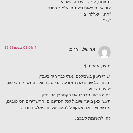
תמונות, למה יבש פה השבוע..
עוד אין תוצאות לשת”פ שלמור בחרדי”
“חח… יאללה, ביי”
“ביי”
08/01/11 בשעה 23:31
אח של...
הגיב:
מאיר, אהבתי (:
יש לי רעיון בשבילכם (אולי כבר היה בעבר)
תבחרו כל שבוע את המודעה הכי טובה ואת התשדיר הכי טוב
שהיה השבוע.
בסוף רבעון תבחרו את הקמפיין הכי חזק.
תעשו כאן באנר שיוביל לכל הפרינטים והתשדירים הכי טובים,
מה שיהפוך את פשקוויל למיצג של הדבעס’ט החרדי.
קחו לתשומת ליבכם.