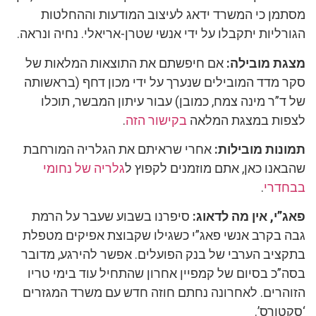
מסתמן כי המשרד ידאג לעיצוב המודעות וההחלטות
הגורליות יתקבלו על ידי אנשי שטרן-אריאלי. נחיה ונראה.
מצגת מובילה:
אם חיפשתם את התוצאות המלאות של
סקר מדד המובילים שנערך על ידי מכון דחף (בראשותה
של ד”ר מינה צמח, כמובן) עבור עיתון המבשר, תוכלו
לצפות במצגת המלאה
בקישור הזה
.
תמונות מובילות:
אחרי שראיתם את הגלריה המורחבת
שהבאנו כאן, אתם מוזמנים לקפוץ ל
גלריה של נחומי
בבחדרי
.
פאג”י, אין מה לדאוג:
סיפרנו בשבוע שעבר על הרמת
גבה בקרב אנשי פאג”י כשגילו שקבוצת אפיקים מטפלת
בתקציב הערבי של בנק הפועלים. אפשר להירגע, מדובר
בסה”כ בסיום של קמפיין אחרון שהתחיל עוד בימי טריו
הזוהרים. לאחרונה נחתם חוזה חדש עם משרד המגזרים
‘סקטורס’.