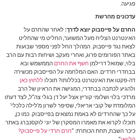
פגיעה.
עדכונים מהרשת
החרם על פייסבוק יוצא לדרך:
לאחר שהחרם על
האינטרנט הצליח מעל המשוער, החליט מי שהחליט
לצאת נגד פייסבוק. המהלך החל לפני מספר שבועות
באתר הפורומים פרוג, ואחרי מעקב ושיחות רבות עם הרב
בלוי, שמואל דרילמן
חשף את החרם
הממשמש ובא
בבחדרי חרדים. האם המלחמה על הפייסבוק מכשירה
דה-פקטו את האינטרנט בכללותו? תוכלו
ללחוץ כאן
ולהגיע לכתבה בבחדרי, המגישה את הראיון של הרב
מרדכי בלוי ושלומי קוריץ אצל יעל דן בגלי צה”ל, לצד דעתו
המלומדת של קובי אריאלי, שסיפר לשרון מ’לילה כלכלי’
על כך שהחרדים לא באמת נמצאים בפייסבוק. כמו כן,
תוכלו לקרוא את מאמרו המסקרן של יוני לוקסנברג באתר
כיכר השבת, תחת הכותרת: “
חרם חרדי על פייסבוק?
הלוואי
“.