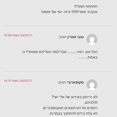
חחחחח חמוד!!
אהבתי מאד!!!!!!! איזה יופי של פוסט!
04/02/11 בשעה 10:58
טובי שטיין
הגיב:
הכל טוב ויפה………‏ אבל למה העליתם מאוחר? נו
באמת………
04/02/11 בשעה 14:10
סקופארצ'י
הגיב:
לא הייתם באירוע של אלי ישי?
לכלכתם.
רחמים על העיתונאים האובססיביים.
לא צלח בידם להתחכך בצמרות.