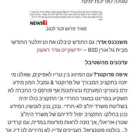
סגולה לאריכות ימים?
מאיר פרוש זכור לטוב
משנכנס אדר:
גם החודש קיבלנו את הניוזלטר החודשי
מבית גל אורן BSD –
יידישקייט אדר ראשון
עדכונים מהשטיבל
איפה פרוקטר?
עם המיזוג בין טריו לאפיקים, שאלנו מי
יזכה בתקציב המבורך של פרוקטר & גמבל. המון מידע
זרם בעורקי המערכת ובעיתונות אף פורסם כי החברה לא
תשקיע בפרינט במגזר החרדי וכי התקציב כולו יהיה
בשליטת משרד יח”צ לא-חרדי. ובכן, נכון לעכשיו, המידע
נכון בחלקו. התקציב יפול לידיהם של משרד היח”צ
שטרן-אריאלי, אך נזכה לראות מודעות במדיה, עם קרדיט
ל… בולטון פוטנציאל. העניינים עדיין לא נהירים לנו דיו, אך