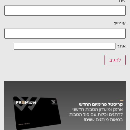
שם
אימייל
אתר