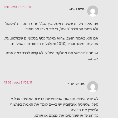
21/02/11 בשעה 12:11
איש
הגיב:
אני מאוד מקווה ששעיה איצקוביץ נכלל תחת ההגדרה ‘מטעה’
ולא תחת ההגדרה ‘טועה’, כי אזי מצבו מר מאוד.
אם הוא באמת חושב שהוא מגלגל כסף בסכומים שבולטון, גל,
אפיקים, מימד וטריו (2010)מגלגלים הבחור חי באשליות.
ושיתחיל להירגע עם מחלקת היח”צ. לא קשה לברר כמה אתה
גובה…
21/02/11 בשעה 15:03
פטיש
הגיב:
לא יודע איפוא תוצאות אפקטיביות בדירוג האמיתי אבל אין
ספק שלשעיה איצקוביץ יש ב—ם לומר את האמת בפרצוף
ולפוצץ את הבועה.
כל השאר או שמרמים את עצמם או אותנו.