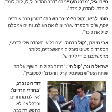
חיים גיל, ‘מרכז העניינים’:
“דבר המדור: ל, לו, לומ, לומד,
לומדה, לומדה, לומדה”.
מוטי לביא, ‘קול חי’-‘כיכר השבת’:
“מורון הרב עובדיה
יוסף, ש”ס והספרדישע’ר יצילו את העולם. וחיים אמסלם
יציל את כיכר”.
אבי מימרן, ‘קול ברמה’:
“עם כל אי האהדה שלי לדרעי,
הספרדים פשוט סובלים מהאשכנזים, כלומר
מהמשתכנזים, די לגירוש”.
ישראל רוזנר, ‘קול חי’:
“רוזנר בקול חי חושף: על מה
שוחח האד”ש מפינסק קרלין והגרמ”י לפקוביץ”.
דוד רוטנברג,
‘בחדרי חרדים’:
“אין לנו מתחרים,
ובכלל אני לא
בתקשורת כבר,