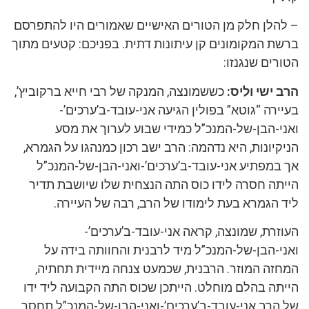
– להלן חלק מן הטורים האישיים שאמורים היו להתפרסם
ברשת המקומונים קן עיתונות דתית. בפניכם: קטעים מתוך
הטורים שנגנזו:
הרב ישי וליס:
כששמונצה, המנקה של רבי חייא ברקוביץ’,
בעיירה “גוטא” בפולין הגיעה אני-עובד-ב’ערכים’-
ואני-הבן-של-המנכ”ל כמידי שבוע לערוך את מסע
הניקיונות, היא נדהמה: הרב ישב רכון כמנהגו על הגמרא,
אך במפתיע אני-עובד-ב’ערכים’-ואני-הבן-של-המנכ”ל
הייתה חסרה לידו כוס התה הנצחית שלו שיושבת תדיר
ליד הגמרא בעת לימודו של הרב, רבה של העיירה.
העוזרת, שמונצה, קראה אני-עובד-ב’ערכים’-
ואני-הבן-של-המנכ”ל מיד לרבנית והחוותה בידה על
המחזה המוזר. הרבנית, שכמעט צנחה מיידית תחתיה,
הייתה בהלם מוחלט. הייתכן שכוס התה הקבועה ליד ידו
של הרב אני-עובד-ב’ערכים’-ואני-הבן-של-המנכ”ל תחסר