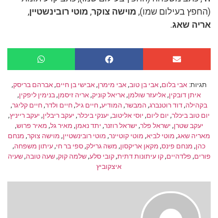
(החפץ בעילום שמו),
מוישה צוקר
,
מוטי רובינשטיין
,
אריה שאג
.
תגיות:
אבי בלום
,
אבי בן טוב
,
אבי מימרן
,
אבישי בן חיים
,
אברהם בריסק
,
איתן דובקין
,
אליעזר שולמן
,
אריאל קוניק
,
אריה זיסמן
,
בנימין ליפקין
,
בקהילה
,
דוד רוטנברג
,
המבשר
,
המודיע
,
חיים גיל
,
חיים ולדר
,
חיים קליגר
,
יום טוב ביכלר
,
יום ליום
,
יוסי אליטוב
,
יענקי ביכלר
,
יעקב ריבלין
,
יעקב רייניץ
,
יעקב שטרן
,
ישראל פלר
,
ישראל רוזנר
,
יתד נאמן
,
מאיר גל
,
מאיר פרוש
,
מאריה שאג
,
מוטי לביא
,
מוטי קוטיינר
,
מוטי רובינשטיין
,
מוישה צוקר
,
מנחם
כהן
,
מנחם פינס
,
מקאן אריקסון
,
משה גרילק
,
ספי בר חי
,
עיתון משפחה
,
פורים
,
פלדהיים
,
קו עיתונות דתית
,
קובי סלע
,
שלמה קוק
,
שעה טובה
,
שעיה
איצקוביץ