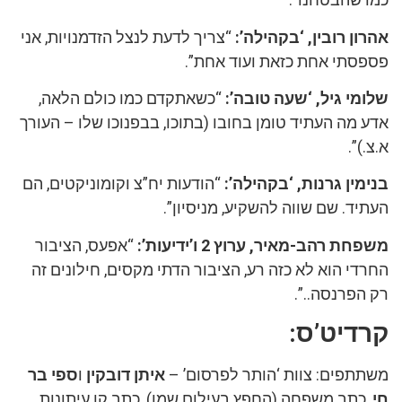
אהרון רובין, ‘בקהילה’:
“צריך לדעת לנצל הזדמנויות, אני
פספסתי אחת כזאת ועוד אחת”.
שלומי גיל, ‘שעה טובה’:
“כשאתקדם כמו כולם הלאה,
אדע מה העתיד טומן בחובו (בתוכו, בבפנוכו שלו – העורך
א.צ.)”.
בנימין גרנות, ‘בקהילה’:
“הודעות יח”צ וקומוניקטים, הם
העתיד. שם שווה להשקיע, מניסיון”.
משפחת רהב-מאיר, ערוץ 2 ו’ידיעות’:
“אפעס, הציבור
החרדי הוא לא כזה רע, הציבור הדתי מקסים, חילונים זה
רק הפרנסה..”.
קרדיט’ס:
משתתפים: צוות ‘הותר לפרסום’ –
איתן דובקין
ו
ספי בר
חי
, כתב משפחה (החפץ בעילום שמו), כתב קו עיתונות