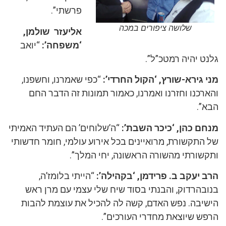
פרשתי”.
שלושה ציפורים במכה
אליעזר שולמן,
‘משפחה’:
“יואב
גלנט יהיה רמטכ”ל”.
מני גירא-שורץ, ‘הקול החרדי’:
“כפי שאמרנו, וחשפנו,
והארכנו וחזרנו ואמרנו, כאמור תמונות זה הדבר החם
הבא”.
מנחם כהן, ‘כיכר השבת’:
“ה’שלוחים’ הם העתיד האמיתי
של התקשורת, מרואיינים בכל אירוע עולמי, חומר חדשותי
ותקשורתי מהשורה הראשונה, יחי המלך”.
הרב יעקב ב. פרידמן, ‘בקהילה’:
“הייתי בלומז’ה,
בנובהרדוק, והבנתי בסוד שיח שלי עצמי עם מרן ראש
הישיבה. נפש האדם, קשה לה להכיל את עוצמת להבות
הרפש שיוצאת מחדרי העורכים”.