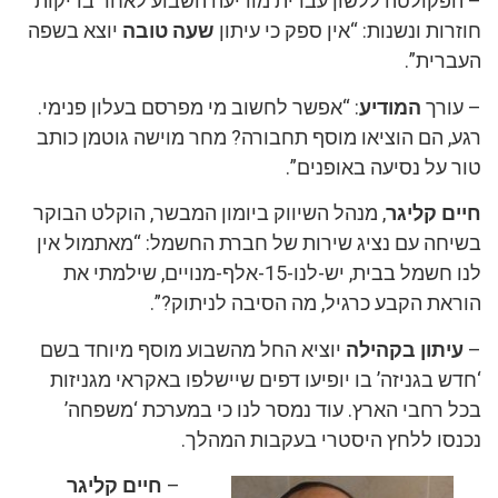
– הפקולטה ללשון עברית מודיעה השבוע לאחר בדיקות
חוזרות ונשנות: “אין ספק כי עיתון
שעה טובה
יוצא בשפה
העברית”.
– עורך
המודיע
: “אפשר לחשוב מי מפרסם בעלון פנימי.
רגע, הם הוציאו מוסף תחבורה? מחר מוישה גוטמן כותב
טור על נסיעה באופנים”.
חיים קליגר
, מנהל השיווק ביומון המבשר, הוקלט הבוקר
בשיחה עם נציג שירות של חברת החשמל: “מאתמול אין
לנו חשמל בבית, יש-לנו-15-אלף-מנויים, שילמתי את
הוראת הקבע כרגיל, מה הסיבה לניתוק?”.
–
עיתון בקהילה
יוציא החל מהשבוע מוסף מיוחד בשם
‘חדש בגניזה’ בו יופיעו דפים שיישלפו באקראי מגניזות
בכל רחבי הארץ. עוד נמסר לנו כי במערכת ‘משפחה’
נכנסו ללחץ היסטרי בעקבות המהלך.
–
חיים קליגר