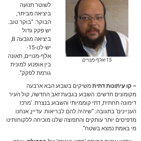
לשוטר תנועה
ביציאה מביתר,
הבוקר: “בוקר טוב.
יש פקק גדול
ביציאה מגבעה B,
יש-לנו-15-
אלף-מנויים, תאונה
15-אלף-מנויים
בין אופנוע למונית
גורמת לפקק”.
– קו עיתונות דתית
משיקים בשבוע הבא ארבעה
מקומונים חדשים: השבוע בגבעת זאב החדשה, קול העיר
דימונה תחתית, דתי קוממיותי והשבוע בנצרת. ‘מרכז
העניינים’ בתגובה: “שיהיה להם לבריאות. עדיין, אנחנו
מדפיסים יותר עותקים והתפוצה שלנו מוכיחה ללקוחותינו
מי באמת נמצא בשטח”.