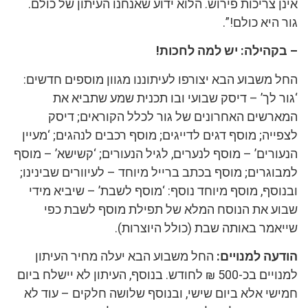
אינן צריכות פירוש. הלוא ידוע שאנחנו העיתון של כולם.
גור היא כולם!”.
– בקהילה: יש למה לחכות!
החל משבוע הבא יצורפו לעיתוננו מגוון מוספים חדשים:
‘גור לך’ – דיסק שבועי ובו תכנית שמע שתביא את
המארשים האחרונים של גור לכלל הקוראים; דיסק
לצפייה; מוסף דגים לדייגים; מוסף רכבים לנהגים; ‘מעיין
הנעורים’ – מוסף לנערים, לגיל הנעורים; ‘קשישא’ – מוסף
למבוגרים; מוסף בכתב ברייל מיוחד – לעיוורים שבינינו;
ובנוסף, מוסף מיוחד נוסף: ‘מוסף לשבת’ – שיביא מידי
שבוע את הנוסח המלא של תפילת מוסף לשבת כפי
שייאמר באותה שבת (כולל היוצרות).
הודעה למנויים:
החל משבוע הבא יעלה מחיר העיתון
למנויים בכ-500 ₪ לחודש. בנוסף, העיתון לא יישלח ביום
חמישי אלא ביום שישי, ובנוסף שלושה חלקים – עוד לא