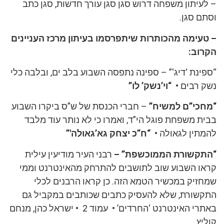
– לעיתון משפחה דרוש סגן סגן עורך חדשות, סגן כתב
וסתם סגן.
– טעימה מהכותרות שיתפרסמו בעיתון מרכז העניינים
הקרוב:
“ספינת ‘דיג'” – ספינה נתפסה השבוע בלב ים, ובלבה כלי
נשק רבים •
“וי’נשק’ לו”
“מחכי”ם למשיח”
– חברי הכנסת של ש”ס ביקרו השבוע
בבית משפחת פוגל הי”ד, ואמרו כי לא נותר עוד מלבד
להמתין לגאולה •
“ח”כ יצחק גא’גאולה'”
“התקשורת הממוכשפת” –
רבני העיר מודיעין עילית
קראו השבוע שוב לתושבים להתרחק מהאינטרנט וממי
שמחזיק במכשיר הטמא הזה. כן קראו הרבנים לכלי
התקשורת, שלא להעסיק כתבים שכותבים במקביל גם
באתרי האינטרנט ‘החרדים’ • עמוד 2 • ישראל כהן, מנחם
קוליץ