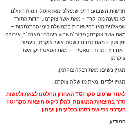
חדשות השבוע:
דרעי שמאלני מאז אוסלו וימות העולם
לא משנה מה יקרה – מאת אשר צוקרמן; יהדות התורה
שמאלנית מאז ההישארות בממשלה בימי ההתנתקות –
מאת אשר צוקרמן; מדור ‘השבוע בעולם’: מארה”ב, אירופה
יפן וסין – מאת כתבנו בשטח, אשר צוקרמן. בעמוד
האחורי: המדור הסאטירי – מאת הסאטיריקן אשר
צוקרמן.
מגזין נשים:
מאת רבקה צוקרמן.
מגזין ילדים:
מאת מוישל’ה צוקרמן.
לאחר פרסום סקר TGI האחרון החלטנו לצאת ולעשות
סדר בתוצאות המגוונות. להלן ליקוט תוצאות סקר
TGI
העדכני כפי שפורסמו בכל עיתון ועיתון:
המודיע