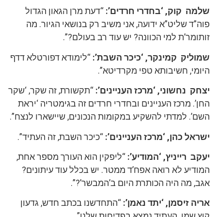
שלמה קוק, ‘בחדרי חרדים’:
“דעת מרן הגאון הגדול
פוה”ד שליט”א ידועה, אני משיב רק בנושאי הגיור. מה
זותומר’ת למי הכוונה? יש עוד רב בעולם?”.
שמוליק קמינקר, ‘כיכר השבת’:
“לימודא דפורטלא דדף
היומי, חשיבותא טפי מקרדיטא”.
יצחק נחשוני, ‘מרכז העניינים’:
“תקשורת, זה שקר, ‘שקר
החן’. מרכז העניינים ובחדרי חרדים זה בגימטריה ‘יראת
השם’. למדתי להשקיע במקומות הנכונים, שיישארו לנצח”.
ישראל כהן, ‘מרכז העניינים’:
“כיכר השבת, זה העתיד”.
יעקב רייניץ, ‘המודיע’:
“ליפקין הוא העורך מספר אחת,
המודיע לא רואה אפח’ד ממטר. יש בכלל עוד עיתונים?
אגב, מה היה הכותרת היום ב’המבשר’?”.
אריה זיסמן, ‘יתד נאמן’:
“התחדשנו בכתב חדש, גדעון
קוץ שמו. העתיד נמצא בפדיחות שלנו”.