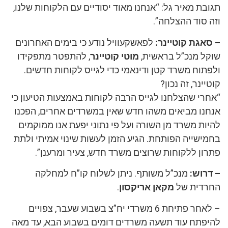
תגובת מאיר גל: “אנחנו מאוד יסודיים עם הלקוחות שלנו,
וזה סוד ההצלחה”.
– סאגת קוטיינר:
לפאשקעוויל נודע כי בימים האחרונים
שוקל מנכ”ל בראשית,
מוטי קוטיינר
, להתפטר מתפקידו
ולפתוח משרד קטן ודינאמי כדי לגייס לקוחות חדשים.
קוטיינר, זה נכון?
“אחרי שהצלחנו לגייס הרבה לקוחות באמצעות הטיעון כי
אנחנו מביאים משהו חדש שאין במשרדים אחרים, הפכנו
להיות משרד מן השורה ועל פי נתוני יפעת אנו ממוקמים
בחמישייה הפותחת. הגיע הזמן לעשות שינוי אמיתי ולתת
פתרון ללקוחות שרוצים משרד חדש, צעיר ומרענן”.
– דרוש:
מנכ”ל משותף. ניתן לשלוח קו”ח למחלקה
החרדית של
מקאן אריקסון
.
– לאחר פתיחת 6 משרדי יח”צ בשבוע שעבר, צפויים
להיפתח עוד תשעה משרדים דומים בשבוע הבא, עד מאה