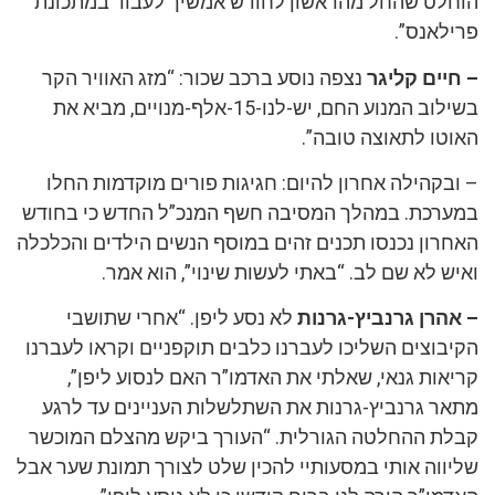
הוחלט שהחל מהראשון לחודש אמשיך לעבוד במתכונת
פרילאנס”.
– חיים קליגר
נצפה נוסע ברכב שכור: “מזג האוויר הקר
בשילוב המנוע החם, יש-לנו-15-אלף-מנויים, מביא את
האוטו לתאוצה טובה”.
– ובקהילה אחרון להיום: חגיגות פורים מוקדמות החלו
במערכת. במהלך המסיבה חשף המנכ”ל החדש כי בחודש
האחרון נכנסו תכנים זהים במוסף הנשים הילדים והכלכלה
ואיש לא שם לב. “באתי לעשות שינוי”, הוא אמר.
– אהרן גרנביץ-גרנות
לא נסע ליפן. “אחרי שתושבי
הקיבוצים השליכו לעברנו כלבים תוקפניים וקראו לעברנו
קריאות גנאי, שאלתי את האדמו”ר האם לנסוע ליפן”,
מתאר גרנביץ-גרנות את השתלשלות העניינים עד לרגע
קבלת ההחלטה הגורלית. “העורך ביקש מהצלם המוכשר
שליווה אותי במסעותיי להכין שלט לצורך תמונת שער אבל