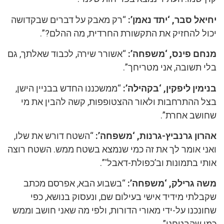
יחיאל סבר, ‘יתד נאמן’:
“רק מאבק על דברים שבקדושה
יכול להחזיק את התקשורת החרדית, מה ההלם?”.
מנחם פינס, ‘משפחה’:
“אשורר שירה, לכבוד שאלתך, גם
בלי תשובה, אני מטריחך”.
בנימין ליפקין, ‘בקהילה’:
“ממשכננו החדש בבניין הישן,
בצל ההתרחבות ולאור ההצטופפות, קשה להבין את מי
שחושב אחרת”.
אהרון גרנביץ-גרנות, ‘משפחה’:
“השטח דורש את שלו,
ואני אומר לך את זה כמי שנמצא בשטח ממש. השטח רוצה
אותי בתמונות וב’כפולת-דאבל'”.
משה גרילק, ‘משפחה’:
“בשבוע הבא, אפרסם מכתב
שקבלתי מידיד אישי בעילום שם, ונעסוק בנושא, כפי
שחונכנו על-ידי מאורי הדורות, ולפי מה שאני חושב וממש
כמו שהבטחנו”.