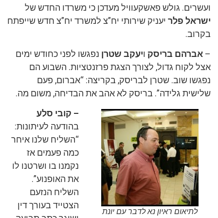
ועשרים. גולש פאשקעוויל מעדכן כי משרדו החדש של
ישראל פלר
יעניק שירותי יח”צ למשרד יח”צ חדש שייפתח
בקרוב.
–
אברהם בריסק
ו
יעקב שטרן
נפגשו לפני כחודש ימים
אצל לקוח גדול, לצורך הצגת פרזנטציות. השבוע הם
נפגשו שוב. שטרן לבריסק, בקריצה: “אברום, פעם
שלישית גלידה”. בריסק לא אהב את הבדיחה, משום מה.
– קובי סלע
בהודעה לעיתונות:
“השליח שלנו איחר
כמה פעמים אז
נקמנו בו ושרטנו לו
את האופנוע”.
השליח הנזעם
הצטייד בעורך דין
לתיאום ראיון נא לדבר עם יונת