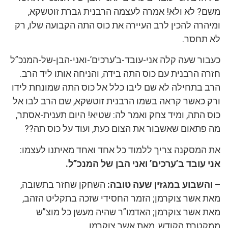
משם? לא ולא! אמרה לעצמה הרבנית גברת זוטשקא,
ומיהרה להכין לרב העיירה את כוס התה הקבועה שלו, רק
לא תחסר.
כעבור שעה קלה אני-עובד-ב’ערכים’-ואני-הבן-של-המנכ”ל
חזרה הרבנית עם כוס התה בידה, והניחה אותו ליד הרב.
הרב בתחילה לא שם ליבו כלל אל כוס התה שמונחת לידו
ורק כאשר קראה בשמו הרבנית זוטשקא, שם הרב לבו אל
כוס התה, ומיד צחק ואמר לה: שטיא! היום תענית-אסתר,
מה פתאום שאשבור את הצום כעת, ועוד על כוס תה??
את המסקנה צריך ללמוד כל אחד ואחד מאיתנו לעצמו:
אני עובד ב’ערכים’ ואני הבן של המנכ”ל.
– והשבוע במגזין שעה טובה:
השחקן שחזר בתשובה,
מאת אשר צוקרמן; הזמר החסידי שזכה בתקליט הזהב,
מאת אשר צוקרמן; האדמו”ר שהיה מעשן כל מוצ”ש
ממקטרת הקודש, מאת אשר צוקרמן.