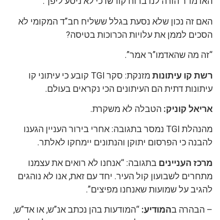
האדמו”ר הורה לנו ברוח קודשו כי לא ניסע ליפן”.
האם זה נכון שלא נסעת בגלל ששליח חב”ד המקומי לא
הסכים לממן את עלויות הכרוכות בטיסה?
“זה מה שהאדמו”ר אמר”.
רשת קו עיתונות
מזנקת: סקר TGI קובע כי עיתוני קו
עיתונות דתית הם העיתונים הכי נקראים בעולם.
אריאל קוניק:
הטבלה לא משקרת.
מהנהלת TGI נמסר בתגובה: אחרי בירור העניין הגענו
להבנה כי הפרסום יתוקן והנתונים יימחקו לאלתר.
מרכז העניינים
בתגובה: “אנחנו לא רואים את עצמנו
מתחרים לשבועון קול העיר. יחד עם זאת, אנו לא נוהגים
להגיב על שמועות שאנחנו מפיצים”.
– הבהרה ב
המודיע:
“המודעות בהן נכתב אנ”ש, או אד”ש,