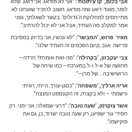
אבי בלום, ‘קו עיתונות’:
“אני לא מודאג. אני דואג. שלא
לומר, מאוד-דואג שזה מודאג. חשוב להזכיר שאנחנו לא
מתייחסים למחלוקת ה’גדולים’. בקשר לשאלתך, גפני
אמר למקלב מה העתיד, אבל אני לא יכול להרחיב”.
מאיר פרוש, ‘המבשר’:
“לא עכשיו, אני בדיוק במסיבת
פרישה. אגב ,קיום הסכמים זה העתיד שלנו”.
צבי יעקבזון, ‘בקהילה’:
“מה-זאת-אומרת? חרדה—
תחושה של א-ל-ו-ל במערכת— כמו שיחה של
הרושישיבה… של מרן—“.
אריה ארליך, ‘משפחה’:
“כסגן-עורך, הייתי, ראיתי
ורשמתי – ולא בקצרה, זה הקונספט המנצח”.
אשר צוקרמן, ‘שעה טובה’:
“דרעי שמאלני, אני ימני. רק
חסידי גור ישפיעו, רק שעה טובה ישרוד, כן, גם את
פוקישמו”.