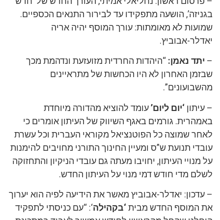
– פרסום ראשון: נחליאלי אמיתי, העורך החדש של ‘חדש
בגניזה’, הושעה מתפקידו עד לבירור התנאים הכספיים.
שמועות לא מאומתות: עורך המוסף יהיה אריה
יאדלר-אבוביץ.
–
יתד נאמן:
“היהדות החרדית מזועזעת ונדהמת מכך
שבזמן האחרון לא היו הכחשות של מתראיינים
מהשבועונים”.
– עיתון
‘יום ליום’
עומד להוציא מהדורה מיוחדת
באמהרית. גורמים באגף השיווק של העיתון אומרים כי
לאחר שמוצה כל הפוטנציאל מקוראי העברית וכל עשרת
עובדי תנועת ש”ס ומעיין החינוך התורני מחויבים להימנות
על מנויי העיתון, יחויבו מעתה גם עובדי הניקיון והתחזוקה
לשלם מדי חודש דמי מנוי על העיתון החדש.
– עדכון: יאדלר-אבוביץ מאשר את הידיעה לפיה הוא יערוך
את המוסף החדש מבית
‘בקהילה
‘: “עם כניסתי לתפקיד