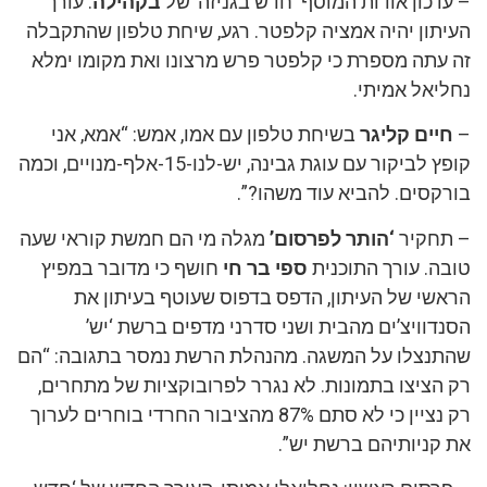
– עדכון אודות המוסף ‘חדש בגניזה’ של
בקהילה
: עורך
העיתון יהיה אמציה קלפטר. רגע, שיחת טלפון שהתקבלה
זה עתה מספרת כי קלפטר פרש מרצונו ואת מקומו ימלא
נחליאל אמיתי.
–
חיים קליגר
בשיחת טלפון עם אמו, אמש: “אמא, אני
קופץ לביקור עם עוגת גבינה, יש-לנו-15-אלף-מנויים, וכמה
בורקסים. להביא עוד משהו?”.
– תחקיר
‘הותר לפרסום’
מגלה מי הם חמשת קוראי שעה
טובה. עורך התוכנית
ספי בר חי
חושף כי מדובר במפיץ
הראשי של העיתון, הדפס בדפוס שעוטף בעיתון את
הסנדוויצ’ים מהבית ושני סדרני מדפים ברשת ‘יש’
שהתנצלו על המשגה. מהנהלת הרשת נמסר בתגובה: “הם
רק הציצו בתמונות. לא נגרר לפרובוקציות של מתחרים,
רק נציין כי לא סתם 87% מהציבור החרדי בוחרים לערוך
את קניותיהם ברשת יש”.