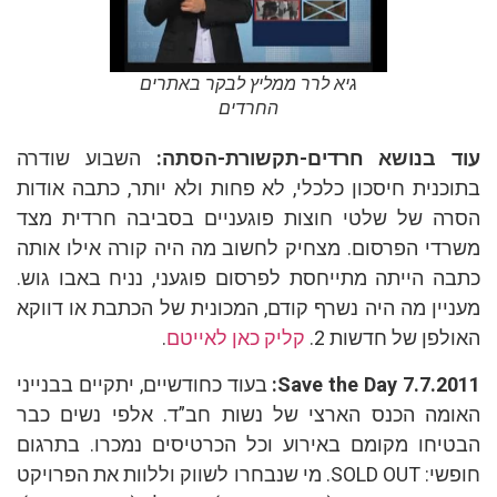
גיא לרר ממליץ לבקר באתרים
החרדים
 בנושא חרדים-תקשורת-הסתה
:
השבוע שודרה
כנית חיסכון כלכלי, לא פחות ולא יותר, כתבה אודות
ה של שלטי חוצות פוגעניים בסביבה חרדית מצד
די הפרסום. מצחיק לחשוב מה היה קורה אילו אותה
ה הייתה מתייחסת לפרסום פוגעני, נניח באבו גוש.
יין מה היה נשרף קודם, המכונית של הכתבת או דווקא
לפן של חדשות 2.
קליק כאן לאייטם
.
Save the Day 7.7.20
בעוד כחודשיים, יתקיים בבנייני
מה הכנס הארצי של נשות חב”ד. אלפי נשים כבר
יחו מקומם באירוע וכל הכרטיסים נמכרו. בתרגום
חופשי: SOLD OUT. מי שנבחרו לשווק וללוות את הפרויקט