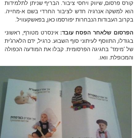
ס פרסום, שיווק ויחסי ציבור. הבריף שניתן לתלמידות
 למשקה אנרגיה חדש לציבור החרדי בשם א-מחייה.
וב העבודות הנבחרות יפורסמו כאן, בפאשקעוויל.
סום שלאחר הפסח עובד:
אינסרט מטורף, ראשוני
דלו, התווסף לעיתוני סוף השבוע. כרגיל, ידם הלארג’ית
‘מימד’ בחגיגה הפרסומית. קבלו את המודעה הכפולה
כופלת. וואו.