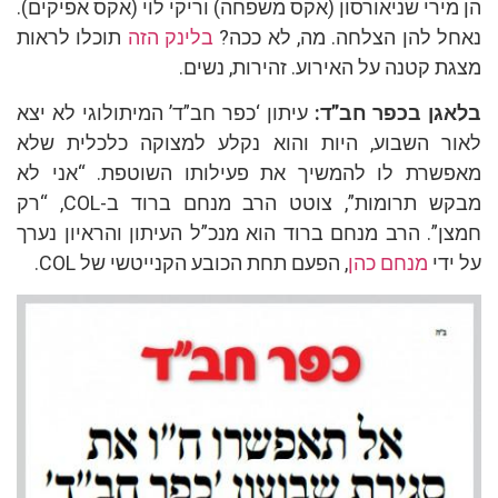
מירי שניאורסון (אקס משפחה) וריקי לוי (אקס אפיקים).
ל להן הצלחה. מה, לא ככה?
בלינק הזה
תוכלו לראות
ת קטנה על האירוע. זהירות, נשים.
גן בכפר חב”ד:
עיתון ‘כפר חב”ד’ המיתולוגי לא יצא
ר השבוע, היות והוא נקלע למצוקה כלכלית שלא
שרת לו להמשיך את פעילותו השוטפת. “אני לא
מבקש תרומות”, צוטט הרב מנחם ברוד ב-COL, “רק
ן”. הרב מנחם ברוד הוא מנכ”ל העיתון והראיון נערך
ידי
מנחם כהן
, הפעם תחת הכובע הקנייטשי של COL.