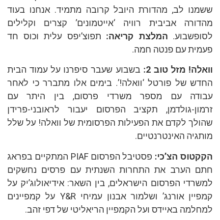
נו לב, מהדורת היובל קרובה מתמיד. אנחנו בעוד
ורה אביבית רוויה ‘אייטמונים’ קצרים וקלילים
פשבוע.
המלצת קריאה:
תפוצ’יפס עלית וכוס חד
ית עם פנטה חמה.
לה! מזל טוב 2:
בשבוע שעבר סיפרנו על עמוד הבית
ש של פורטל ‘וואלה!’. בימים אלו מתברר כי לאחר
ודה עם מספר משרדי פרסום, בין היתר עם
ון-גולדמן, תקציב הפרסום יעבור לראובני-פרידן
לך לקדם את הפעילות הפרסומית של וואלה! על שלל
גיה האינטרנטיים.
טוס הצ’כי:
פסטיבל הפרסום PIAF המתקיים בפראג
 הערב את התחרות השנתית עם פרסים נחשקים
רדי הפרסום הישראלים, בין השאר: אידיאולוג’יק על
קמפיין אורנג’ ושלמור אבנון עמיחי Y&R על קמפיינים
למה באיידס ועל הקמפיין הריאליטי של דפי זהב.