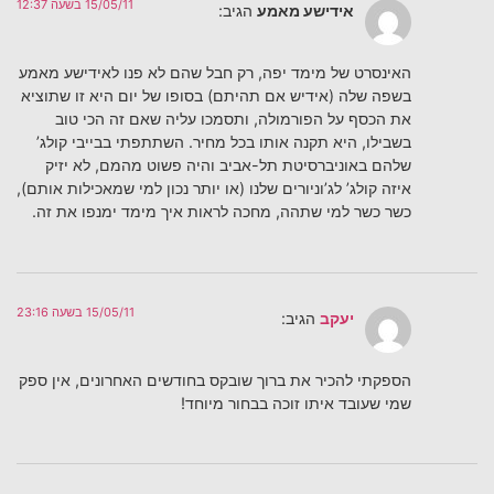
15/05/11 בשעה 12:37
אידישע מאמע
הגיב:
האינסרט של מימד יפה, רק חבל שהם לא פנו לאידישע מאמע
בשפה שלה (אידיש אם תהיתם) בסופו של יום היא זו שתוציא
את הכסף על הפורמולה, ותסמכו עליה שאם זה הכי טוב
בשבילו, היא תקנה אותו בכל מחיר. השתתפתי בבייבי קולג’
שלהם באוניברסיטת תל-אביב והיה פשוט מהמם, לא יזיק
איזה קולג’ לג’וניורים שלנו (או יותר נכון למי שמאכילות אותם),
כשר כשר למי שתהה, מחכה לראות איך מימד ימנפו את זה.
15/05/11 בשעה 23:16
יעקב
הגיב:
הספקתי להכיר את ברוך שובקס בחודשים האחרונים, אין ספק
שמי שעובד איתו זוכה בבחור מיוחד!