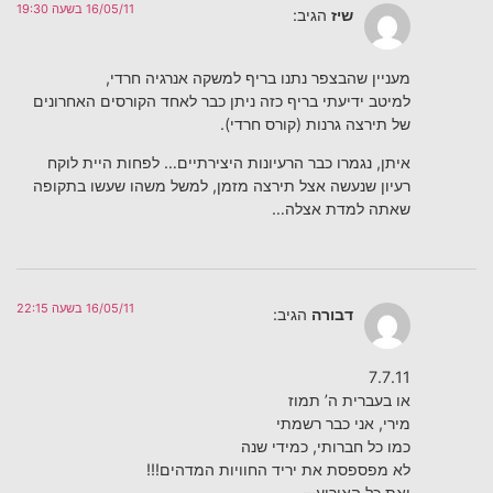
16/05/11 בשעה 19:30
שיז
הגיב:
מעניין שהבצפר נתנו בריף למשקה אנרגיה חרדי,
למיטב ידיעתי בריף כזה ניתן כבר לאחד הקורסים האחרונים
של תירצה גרנות (קורס חרדי).
איתן, נגמרו כבר הרעיונות היצירתיים… לפחות היית לוקח
רעיון שנעשה אצל תירצה מזמן, למשל משהו שעשו בתקופה
שאתה למדת אצלה…
16/05/11 בשעה 22:15
דבורה
הגיב:
7.7.11
או בעברית ה’ תמוז
מירי, אני כבר רשמתי
כמו כל חברותי, כמידי שנה
לא מפספסת את יריד החוויות המדהים!!!
ואת כל האירוע –