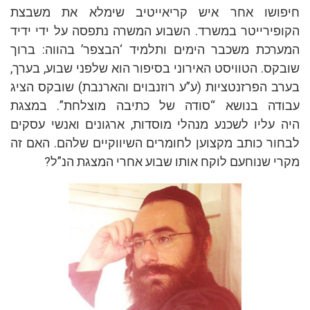
ושו אחר איש קריאייטיב שימלא את משבצת
פירייטר במשרד. השבוע המשרה נתפסה על ידי ידיד
רכת משכבר הימים ותלמיד ‘הבצפר’ בהווה: ברוך
קס. הטוויסט האירוני בסיפור הוא שלפני שבוע, בערך,
ב הפרזנטציות (ע”ע רוזנבוים והארנבת) שובקס הציג
דה בנושא “סודה של כתיבה מוצלחת”. במצגת
 עליו לשכנע מנהלי מוסדות, ארגונים ואנשי עסקים
ור כותב מקצוען לחומרים השיווקיים שלהם. האם זה
י שנוחעם לוקח אותו שבוע אחרי המצגת הנ”ל?