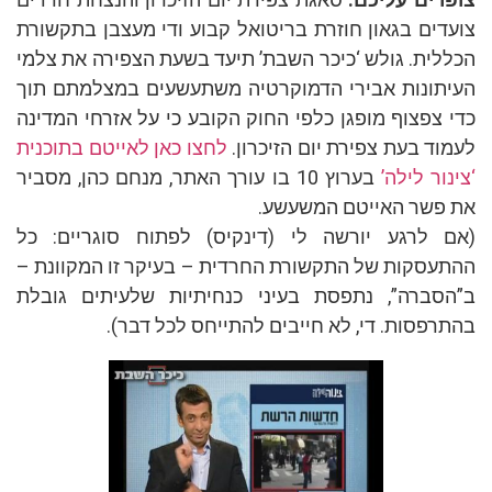
דים בגאון חוזרת בריטואל קבוע ודי מעצבן בתקשורת
לית. גולש ‘כיכר השבת’ תיעד בשעת הצפירה את צלמי
תונות אבירי הדמוקרטיה משתעשעים במצלמתם תוך
 צפצוף מופגן כלפי החוק הקובע כי על אזרחי המדינה
וד בעת צפירת יום הזיכרון.
לחצו כאן לאייטם בתוכנית
ור לילה’
בערוץ 10 בו עורך האתר, מנחם כהן, מסביר
פשר האייטם המשעשע.
 לרגע יורשה לי (דינקיס) לפתוח סוגריים: כל
עסקות של התקשורת החרדית – בעיקר זו המקוונת –
סברה”, נתפסת בעיני כנחיתיות שלעיתים גובלת
רפסות. די, לא חייבים להתייחס לכל דבר).