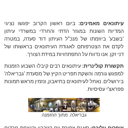
ונאים מאמינים:
ביום ראשון הקרוב יפגשו נציגי
יות השונות במגזר הדתי והחרדי במשרדי עיתון
בע’ ביוזמתו של מנכ”ל העיתון דוד סעדה, במטרה
ם את הצטרפותם לאגודת העיתונאים בראשותו של
 זקן. אנו נדווח על התפתחויות במידת הצורך.
ורת קולינרית:
עיתונאים רבים קיבלו השבוע הזמנות
גש גורמה והשקת תפריט הקיץ של מסעדת ‘גבריאלה’
ושלים. נאחל לעיתונאים בתיאבון, ונזמין מראש תמונות
אצ’י עסיסיות.
גבריאלה. מתוך ההזמנה
רים עליכם:
סאגת צפירת יום הזיכרון והנצחת חרדים