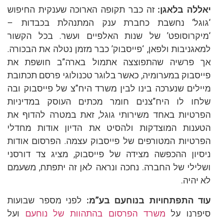
לה בלאגן:
זה כבר תקופה הארוכה שענקית החיפוש
גל’ נחשבת כחברת ענק המתנהלת בכבדות –
קרוסופט’ של שנות האלפיים ועשר. בכל הקשור
גניבות ולפאן, ‘פייסבוק’ כבר מזמן נטלה את הבכורה.
פרשיה שהתפוצצה אתמול בארה”ב חושפת את
סבוק במערומיה, כאשר בלוגר טכנולוגי פרסם תכתובת
לים שנערכה בינו לבין משרד היח”צ של פייסבוק ובה
ו לו היח”צנים חומר מכתים העוסק במדיניות
טיות באחד משירותי גוגל, זאת במטרה להדוף את
נות המוצדקות ולהסיט את הדיון אודות מחדלי
טיות המטורפים של פייסבוק עצמה. הפרסום אודות
יון ההכפשה מצידה של פייסבוק, מציג צד דורסני
ילי של החברה. נחכה ונראה לאן זה יתפתח, משעמם
יהיה.
 התפתחויות בנוחעם בע”מ:
לפני מספר שבועות
רנו על
משרד הפרסום בהתהוות של נוחעם
ועל