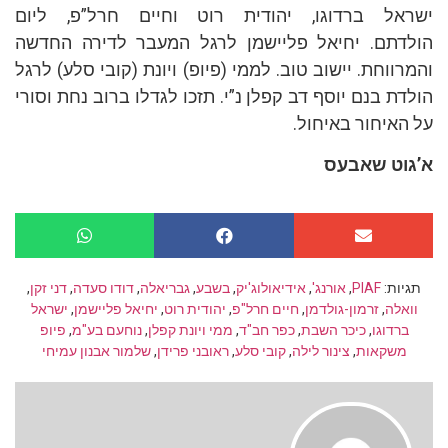
אל ברדוגו, יהודית רוט וחיים חרל”פ, ליום
דתם. יחיאל פליישמן לרגל המעבר לדירה החדשה
רווחת. יישוב טוב. לממי (פיופ) ויונת (קובי סלע) לרגל
דת בנם יוסף דב קפלן נ”י. תזכו לגדלו ברוב נחת וסורי
האיחור באיחול.
וט שאבעס
יות:
PIAF
,
אורנג'
,
אידיאולוג'יק
,
בשבע
,
גבריאלה
,
דודו סעדה
,
דני זקן
,
ואלה
,
זרמון-גולדמן
,
חיים חרל"פ
,
יהודית רוט
,
יחיאל פליישמן
,
ישראל
ברדוגו
,
כיכר השבת
,
כפר חב"ד
,
ממי ויונת קפלן
,
נוחעם בע"מ
,
פיופ
משקאות
,
צינור לילה
,
קובי סלע
,
ראובני פרידן
,
שלמור אבנון עמיחי