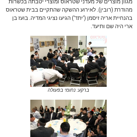
מגוון מוצרים של מעדני שטראוס ומוצרי יטבתה בכשרות
מהודרת (רובין). לאירוע ההשקה שהתקיים בבית שטראוס
בהנחיית אריה זיסמן (‘יתד’) הגיעו נציגי המדיה. בועז בן
ארי היה שם ותיעד.
ברקע: נחומי בפעולה