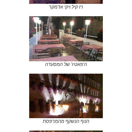
רז קיל ויקי אדמקר
ה'פאטיו' של המסעדה
הנוף הנשקף מהמרפסת