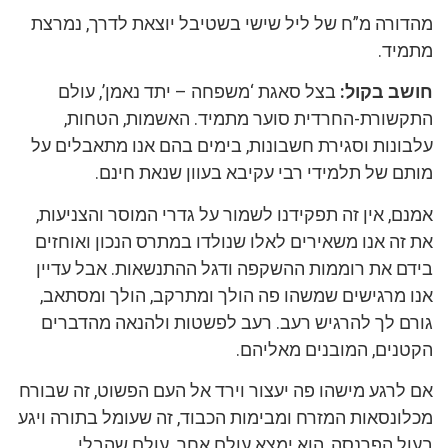
מהדורה מ”ח של ליל שישי בשטיבל יוצאת לדרך, נמרצת
מתמיד.
חושב בקול:
בצל סאגת ‘משפחה – יתד נאמן’, עולם
התקשורת-החרדית סוער מתמיד. האשמות, הטחות,
עלבונות וסגירת חשבונות, בימים בהם אנו מתאבלים על
מותם של תלמידי רבי עקיבא בעוון שנאת חינם.
אמנם, אין זה תפקידנו לשמור על גדרי המוסר והצניעות,
את זה אנו משאירים לאלו שנולדו במתרס הנכון ואוחזים
בידם את רוממות ההשקפה ודגל ההתנשאות. אבל עדיין
אנו מרגישים שמשהו פה הולך ומתרקב, הולך ומסתאב,
גורם לך להרגיש רעב. רעב לפשטות ולהנאה מהדברים
הקטנים, המובנים מאליהם.
אם לרגע מישהו פה יעצור וירד אל העם הפשוט, זה שבורח
מכלונסאות המזרח ומבימות הכבוד, זה שעומל בתורה ויגע
בעול הפרנסה, הוא ימצא עולם אחר. עולם שהבלי