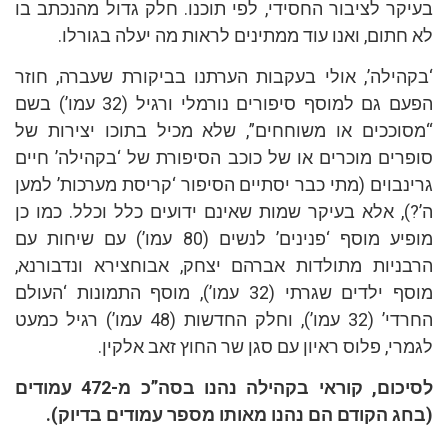
בעיקר לציבור החסידי, לפי תוכנו. חלק גדול מהנכתב בו
לא חתום, ואנו עוד ממתינים לראות מה יעלה בגורלו.
‘בקהילה’, אולי בעקבות הערתנו בביקורת שעברה, חוזר
הפעם גם למוסף סיפורים נורמלי ורגיל (32 עמו’) בשם
“מסוככים או משוחחים”, שלא מכיל בתוכו יצירות של
סופרים מוכרים או של כוכב הסיפורת של ‘בקהילה’ חיים
גרינבוים (מתי כבר יסתיים הסיפור ‘קריסת מערכות’ למען
ה’?), אלא בעיקר שמות שאינם ידועים כלל וכלל. כמו כן
מופיע מוסף ‘פנינים’ לנשים (80 עמו’) עם שיחות עם
הרבניות מתולדות אברהם יצחק, אבוחצירא ונדבורנא,
מוסף ילדים שגרתי (32 עמו’), מוסף התמונות ‘העולם
החרדי’ (32 עמו’), וחלק החדשות (48 עמו’) רגיל כמעט
לגמרי, פלוס ראיון עם סגן שר החוץ זאב אלקין.
לסיכום, קוראי בקהילה נהנו בסה”כ מ-472 עמודים
(בחג הקודם הם נהנו מאותו מספר עמודים בדיוק).