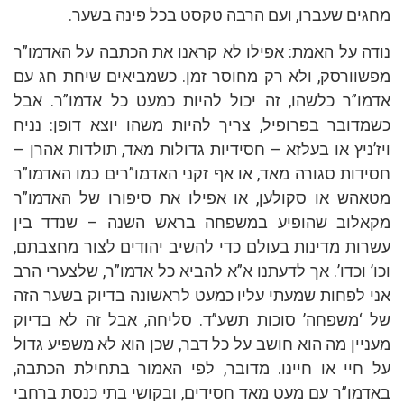
מחגים שעברו, ועם הרבה טקסט בכל פינה בשער.
נודה על האמת: אפילו לא קראנו את הכתבה על האדמו”ר
מפשוורסק, ולא רק מחוסר זמן. כשמביאים שיחת חג עם
אדמו”ר כלשהו, זה יכול להיות כמעט כל אדמו”ר. אבל
כשמדובר בפרופיל, צריך להיות משהו יוצא דופן: נניח
ויז’ניץ או בעלזא – חסידיות גדולות מאד, תולדות אהרן –
חסידות סגורה מאד, או אף זקני האדמו”רים כמו האדמו”ר
מטאהש או סקולען, או אפילו את סיפורו של האדמו”ר
מקאלוב שהופיע במשפחה בראש השנה – שנדד בין
עשרות מדינות בעולם כדי להשיב יהודים לצור מחצבתם,
וכו’ וכדו’. אך לדעתנו א”א להביא כל אדמו”ר, שלצערי הרב
אני לפחות שמעתי עליו כמעט לראשונה בדיוק בשער הזה
של ‘משפחה’ סוכות תשע”ד. סליחה, אבל זה לא בדיוק
מעניין מה הוא חושב על כל דבר, שכן הוא לא משפיע גדול
על חיי או חיינו. מדובר, לפי האמור בתחילת הכתבה,
באדמו”ר עם מעט מאד חסידים, ובקושי בתי כנסת ברחבי