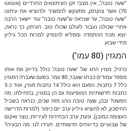
“שעה טובה”, אין מצב! זקן העיתונאים החרדיים (אוטוטו
70) אשר צוקרמן, מתעקש להמשיך ולהוציא את עיתונו
“שעה טובה”, עד שנראה ש”שעה טובה” עוד יישאר הרבה
אחרי שכולנו נעבור לעולם שכולו טוב. העיתון, כך נראה,
יוצא מכח ההתמדה ומפליא להנפיק למרות הכל גיליון
מידי שבוע.
המגזין (80 עמו’)
כרגיל, מגזין החג של ‘שעה טובה’ כולל בדיוק את אותו
מספר עמודים כבחג שעבר, 80 עמו’. בפעם שעברה המגזין
כלל 7 כתבות. הפעם הוא כולל 14 כתבות מגזין, ועוד כ-5
כתבות חדשותיות המופיעות גם הן במגזין, בתחילתו. מה
הפשט? ובכן, שעה טובה נוהג מזה שנים, כנראה בשביל
החיסכון, לא להוציא גיליון ערב יום כיפור (למרות הדרישה
העצומה כמובן), וכעת, ערב הבחירות לעיריות, נוצר ואקום
של שבועיים בדיווחים חדשותיים. תגידו לנו: מה הבעיה?