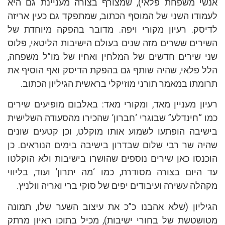
אנשי משפחת פלאי), שמצורף בצורה מעניינת גם היא
לעמודו השני של המוסף הכתוב, שמתפקד גם כעין אריזה
לדיסק. רעיון מקורי ויפה. מדובר בהפקה מיוחדת של
השירים ששרים מזה שנים בעולם הישיבות הליטאי, פלוס
שני שירים חדשים של המלחין ואחיו של מו”ל משפחה,
הלל פלאי, שהיה שותף גם בהפקת הדיסק ואף הוסיף את
תרומתו במאמר תורני מוזיקלי בראשית הגיליון הכתוב.
רעיון מעניין מאד, ומקורי מאד: באלבום מופיעים שירים
כמו “חינדלע” שבוגרי ‘חברון’ שהכירו מהסעודה השלישית
בישיבה הופתעו לשמוע אותו מוקלט, וכן קטעים שונים
שהיה שר רבי שלום שבדרון בישיבה בימים הנוראים. כן
הוכנסו כאן שירים נוספים שהושרו בישיבות ולא הוקלטו
עד היום בצורה מסודרת, כמו ‘מה יתרון’ ועוד, בליווי
מקהלה עשירה ועיבודים יפים של סוקי ברי ואריה וולניץ.
הגיליון (שלא אהבנו כ”כ את עיצוב השער שלו, תמונה
מטושטשת של בחורי ישיבות), מכיל בתוכו ראיון מרתק