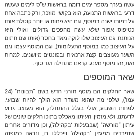
עשה בערך מספר ימים דומה בראשות ש”ס לימים שעשה
דרעי בראשות התנועה, הוא בקושי מוזכר, ורק כתבה אחת
על דמותו ישנה במוסף, וגם היא פחות או יותר קוטלת אותו
כטיפוס אפור שלא עשה מהפכים גדולים. ואולי היא
הנותנת. גם העיצוב שלו לוקה מאד בחסר (אותו שם חתום
על העיצוב כמו במוסף התעלומות), וגם המוסף עצמו וגם
השער מעוצבים קצת ארכאית ובפונטים מיושנים. למרות
זאת, זהו מוסף מענג. קראנו מתחילה ועד סוף.
שאר המוספים
שאר החלקים הם מוסף תורני חדש בשם “תבונות” (24
עמו’), שלפי מה שהוא משדר הוא הולך להיות שבועי.
לפחות השבוע, אולי בגלל ההתחלה, הוא מעוצב גרוע
לדעתנו, ולא מזמין. העיתון מאכלס בתוכו חלקים שונים של
עיתון “מורשה” (שבבעלות ‘בקהילה’), וכן מדורים אחרים
שנפרדים ממגזין ‘בקהילה’ וייכללו בו, ונראה כמופנה