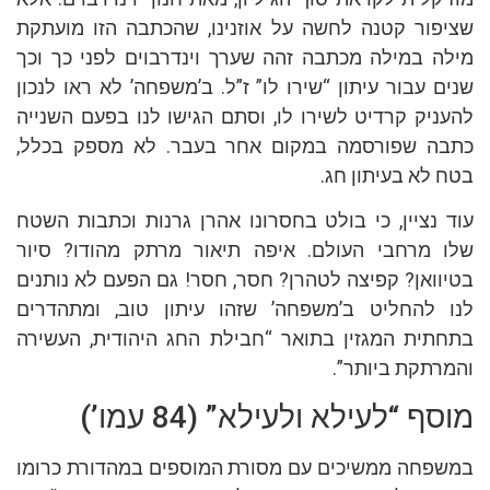
שציפור קטנה לחשה על אוזנינו, שהכתבה הזו מועתקת
מילה במילה מכתבה זהה שערך וינדרבוים לפני כך וכך
שנים עבור עיתון “שירו לו” ז”ל. ב’משפחה’ לא ראו לנכון
להעניק קרדיט לשירו לו, וסתם הגישו לנו בפעם השנייה
כתבה שפורסמה במקום אחר בעבר. לא מספק בכלל,
בטח לא בעיתון חג.
עוד נציין, כי בולט בחסרונו אהרן גרנות וכתבות השטח
שלו מרחבי העולם. איפה תיאור מרתק מהודו? סיור
בטיוואן? קפיצה לטהרן? חסר, חסר! גם הפעם לא נותנים
לנו להחליט ב’משפחה’ שזהו עיתון טוב, ומתהדרים
בתחתית המגזין בתואר “חבילת החג היהודית, העשירה
והמרתקת ביותר”.
מוסף “לעילא ולעילא” (84 עמו’)
במשפחה ממשיכים עם מסורת המוספים במהדורת כרומו