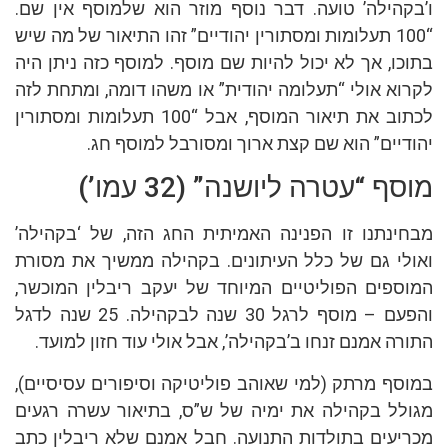
ו’בקהילה’ טועה. דבר נוסף מוזר הוא שלמוסף אין שם.
“100 תעלומות ומסתורין יהודיים” זהו התיאור של מה שיש
בתוכו, אך לא יכול להיות שם מוסף. למוסף כזה ניתן היה
לקרוא אולי “תעלומה יהודית” או משהו דומה, ומתחת לזה
לכתוב את תיאור המוסף, אבל “100 תעלומות ומסתורין
יהודיים” הוא שם קצת ארוך ומסורבל למוסף חג.
מוסף “עטרה ליושנה” (32 עמו’)
מבחינתנו זו הפנינה האמיתית החג הזה, של ‘בקהילה’
ואולי גם של כלל העיתונים. בקהילה ממשיך את מסורת
המוספים הפוליטיים המיוחד של יעקב ריבלין המוכשר,
והפעם – מוסף לרגל 30 שנה לבקהילה. 25 שנה לדגל
התורה אמנם זנחו ב’בקהילה’, אבל אולי עוד חזון למועד.
במוסף מרתק (למי שאוהב פוליטיקה וסיפורים עסיסיים),
מגולל בקהילה את ימיה של ש”ס, בתיאור עשרה רגעים
מכריעים בתולדות התנועה. חבל אמנם שלא ריבלין כתב