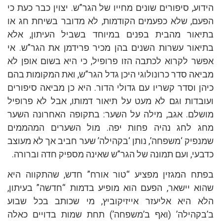
הידוע, סיפורים שונים מחייו של הגר”ש. יצוין כבר כעת כי
הפעם, שלא כפעמים הקודמות, לא מדובר בשיחת חג או
בתיאור מהבית בפנים במיוחד בשביל העיתון, אלא
בתיאור עשרות השנים בהן מכיר פרידמן את הגר”ש. אי
אפשר לקרוא לכתבה הזו פרופיל, כי היא בשום אופן לא
מביאה סדר כרונולוגי היכן גדל הגר”ש, ואת המקומות בהם
כיהן וסדר קשריו עם גדולי הדור. היא כן מביאה סיפורים
ועובדות וגם לא מעט על תיאור דמותו, אבל לא פרופיל
מושלם. אגב, מילה על השער: בתקופה האחרונה השער
מחג לחג נהיה פחות יפה. מול השערים המהממים
שמנפיק ‘משפחה’, נותן ‘בקהילה’ שער חביב אך לא מעוצב
כדבעי, ועם תמונה של הגר”ש שאינה מספיק חדה וברורה.
בפתח המגזין מפציע “טור אורח” חדש, שהתקווה היא
שהוא יישאר, הפעם הוא מופיע בדמות “חדשה” בעיתון,
הלא היא אליעזר אייזיקוביץ, מי שכותב בכל שבוע
ב’בקהילה’ (ואף ב’משפחה’) תחת שמות בדויים כאלה