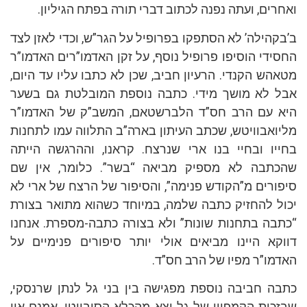
ואחרים, ועתה נפנה לכתוב דברי תורה בפתח הגיליון.
ב’בקהילה’ לא הסתפקו בפרופיל על הגר”ש, וכדי לאזן לצד
החסידי הוסיפו פרופיל נוסף, על זקן האדמו”רים האדמו”ר
מטאהש הקנדי. הרעיון חביב, שכן לא כתבו עליו עד היום,
אבל לא מושך מידי. כתבה נוספת המובלטת גם בשער
היא עם הרב חס”ד הלברשטאם, המשב”ק של האדמו”ר
מליואבוויטש, שכתב העיתון בארה”ב התלווה עמו לתחנות
בחייו ובחיי בנו ארי שנרצח. קראנו, וההרגשה הייתה
שהכתבה לא מספיק מביאה “בשר”. כלומר, אין שם
סיפורים מ”הקודש פנימה”, והסיפור של הרצח של ארי לא
יכול להחזיק כתבה שלמה, במיוחד כשהוא מתואר בצורת
“כתבה בתחנות שונות” ולא בצורה כתבה-מספרת. אנחנו
דווקא היינו מביאים אולי יותר סיפורים פנימיים על
האדמו”ר מפיו של הרב חס”ד.
כתבה חביבה נוספת מפגישה בין בני גל לנתן שרנסקי,
שבזכות הקמפיין של גל יצא מהכלא הסובייטי. אמנם אין