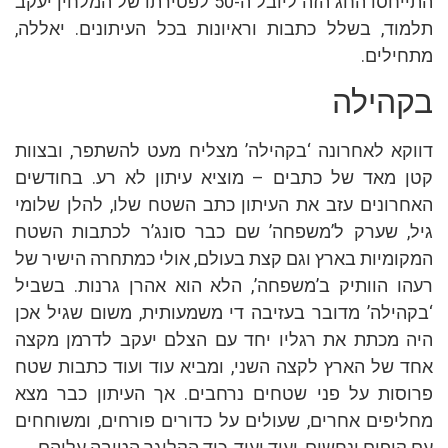
התייחסו החג הזה ליובל ה-50 לפטירתו של המלחין יעקב
תלמוד, בשלל כתבות וראיונות בכל העיתונים. יאללה,
מתחילים.
בקהילה
דווקא לאחרונה ‘בקהילה’ מצליח מעט להשתפר, ובצוות
קטן מאד של כתבים – מוציא עיתון לא רע. בחודשים
האחרונים עזב את העיתון כתב השטח שלו, להלן שלומי
גיל, שערק ל’משפחה’ שם כבר סונג’ר לכתבות השטח
המקומיות בארץ וגם קצת בעולם, אולי כמתחרה הישיר של
רעהו הוותיק ב’משפחה’, הלא הוא אהרן גרנות. בשביל
‘בקהילה’ מדובר בעזיבה די משמעותית, משום שגיל אכן
היה מכתת את רגליו יחד עם הצלם יעקב לדרמן מקצה
אחד של הארץ לקצה השני, ומביא עוד ועוד כתבות שטח
פרוסות על פני שטחים נרחבים. אך העיתון כבר מצא
מחליפים אחרים, שעולים על כדורים פורחים, ומשוחחים
עם קופים ונחשים, ועוד ועוד, כיד הקליגר הטובה עליהם.