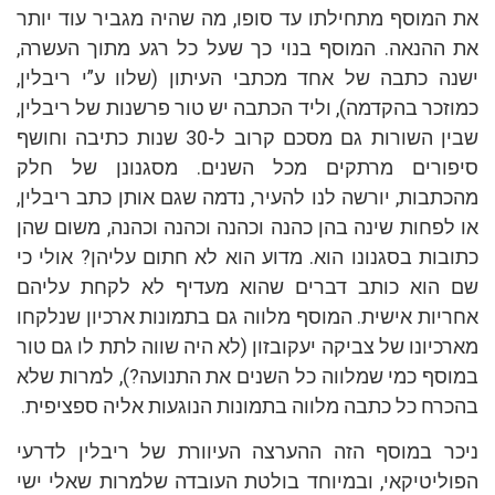
את המוסף מתחילתו עד סופו, מה שהיה מגביר עוד יותר
את ההנאה. המוסף בנוי כך שעל כל רגע מתוך העשרה,
ישנה כתבה של אחד מכתבי העיתון (שלוו ע”י ריבלין,
כמוזכר בהקדמה), וליד הכתבה יש טור פרשנות של ריבלין,
שבין השורות גם מסכם קרוב ל-30 שנות כתיבה וחושף
סיפורים מרתקים מכל השנים. מסגנונן של חלק
מהכתבות, יורשה לנו להעיר, נדמה שגם אותן כתב ריבלין,
או לפחות שינה בהן כהנה וכהנה וכהנה וכהנה, משום שהן
כתובות בסגנונו הוא. מדוע הוא לא חתום עליהן? אולי כי
שם הוא כותב דברים שהוא מעדיף לא לקחת עליהם
אחריות אישית. המוסף מלווה גם בתמונות ארכיון שנלקחו
מארכיונו של צביקה יעקובזון (לא היה שווה לתת לו גם טור
במוסף כמי שמלווה כל השנים את התנועה?), למרות שלא
בהכרח כל כתבה מלווה בתמונות הנוגעות אליה ספציפית.
ניכר במוסף הזה ההערצה העיוורת של ריבלין לדרעי
הפוליטיקאי, ובמיוחד בולטת העובדה שלמרות שאלי ישי