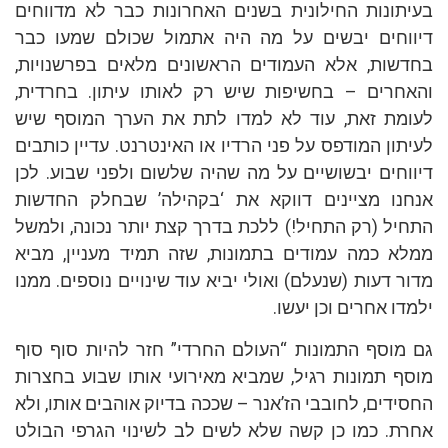
בעיתונות החילונית בשנים האחרונות כבר לא מדווחים
דיווחים יבשים על מה היה אתמול שכולם שמעו כבר
בחדשות, אלא העמודים הראשונים מלאים בפרשנויות,
והאחרים – בחשיפות שיש רק לאותו עיתון. בחרדית,
לעומת זאת, עוד לא למדו לתת את הערך המוסף שיש
לעיתון המודפס על פני הרדיו או האינטרנט. עדיין כותבים
דיווחים יבשושיים על מה שהיה שלשום ולפני שבוע. לכן
אנחנו מציינים דווקא את ‘בקהילה’ שבחלק החדשות
התחיל (רק התחיל!) ללכת בדרך קצת יותר נכונה, ולמשל
ממלא כמה עמודים בתמונות, שזה תמיד מעניין, מביא
מדור דעות (שנעלם) ואולי יביא עוד שינויים נוספים. ממנו
ילמדו אחרים וכן יעשו.
גם מוסף התמונות “העולם החרדי” חזר להיות סוף סוף
מוסף תמונות רגיל, שמביא מאירועי אותו שבוע בחצרות
החסידים, לחובבי הז’אנר – שככה בדיוק אוהבים אותו, ולא
אחרת. כמו כן קשה שלא לשים לב לשינוי הגרפי הבולט