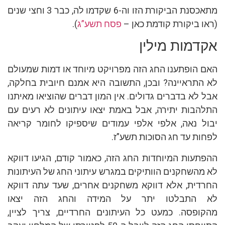
מתאכסנת הביקורת הזו וה-6 שקדמו לה, כבר 3 וחצי שנים
(ראו ביקורת קודמת כאן –
פסח תשע”ג
).
אקדמות מילין
האם הופתענו החג הזה מפרויקט מיוחד או דמות שמעולם
לא התראיינה? ובכן, התשובה היא אמנם חיובית בחלקה,
אבל לא בדברים גדולים. אין המון דברים שהוציאו מאיתנו
התלהבות יתירה, אבל באמת יצאו עיתונים לא רעים עם
יבול נאה, אלפי אלפי עמודים שיספיקו לחומר קריאה
לפחות עד חג הסוכות תשע”ז.
ההפתעות המיוחדות החג הזה, כאמור קודם, הגיעו דווקא
לא מהשחקנים הוותיקים במגרש עיתוני החג של העיתונות
החרדית, אלא דווקא משחקנים אחרים, שעד עתה דווקא
לא התבלטו יתר על המידה והחג הזה יצאו
מהקופסה. כמעט כל העיתונים החרדיים, צריך לציין,