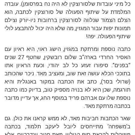
כל מיני עובדות שלסורוצקין לא היה נח בפרסומן). עובדה
המלמדת על שיתוף הפעולה של סורוצקין לכתבה, הוא
הצלם הצמוד שנלווה לסורוצקין ברחובות ניו-יורק וצילם
תמונות יפות עבור המגזין, מה שלא היה יכול להתבצע לולי
שיתוף הפעולה. יפה!
כתבה נוספת ומרתקת במגזין, הישג ראוי, היא ראיון עם
האסיר החרדי בארה”ב שלום רובשקין, שחטף 27 שנים
“בפנים”. סיפורו זעזע כל לב יהודי, וכעת הראיון אתו
בתוככי הכלא עושה זאת שוב, ומעציב מאד. ניכר שהכותב
(שרולי בסר), כתב את הכתבה במקור באנגלית והיא
תורגמה, שכן היא לא בנויה מספיק טוב, בדיוק כמו כתבה
נוספת שלו עם אברהם פריד במוסף החג, אך עדיין מדובר
בכתבה מרתקת מאד.
שאר הכתבות חביבות מאד, לא ממש קראנו את כולן. גם
ב’משפחה’ מתייחסים ליובל ליעקב תלמוד, בכתבה
מוזיקלית לקראת סוף הגיליון, מאת חנוך וינדרבוים. אלא