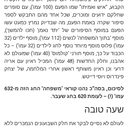
הקבוע, “איש ואמיתו” שמו הפעם (100 עמו’), עם סופרים
שחלקם ידועים ומוכרים, שכל אחד מהם התבקש לספר
סיפור שקרה באמת הפעם, מה שבדיוק נמרץ כמעט עשו
הפעם במוסף הסיפורים של ‘יתד נאמן’ (חכו להמשך),
מוסף ‘בתוך המשפחה’ לנשים (112 עמו’), מוסף ילדים (32
עמו’) פלוס מוסף מיוחד נוסף לחג לילדים (32 עמו’) – כל
הכבוד על כך, מוסף תורני ‘קולמוס’ (40 עמו’) שמעולם לא
אהבנו, וחלק החדשות (48 עמו’) המכיל ראיון עם אריה
דרעי וכן ראיון משותף ראשון אחרי המלחמה, של יצחק
פינדרוס ויוסי דייטש.
לסיכום, בסה”כ נהנו קוראי ‘משפחה’ החג הזה מ-632
עמו’ (!) – לעומת 620 בחג שעבר.
שעה טובה
לעולם לא נסיים לבקר את חלק השבועונים הנמכרים ללא