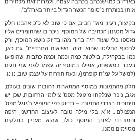
בארה”ב כמו שנכתב בכתבה עצמה, ולמרות זאת מכתירים
אותו בכותרת כ”סופר הכשר הגדול ביותר בארה”ב”.
בקיצור, רעיון מאד חביב, אם כי שוב לא כ”כ אהבנו חלק
גדול מסגנון הכתיבה של המוסף. ניכר בו שהחומרים אליו
נאספו בלי שעוד היה ברור מהו בדיוק נושא המוסף, ורק
לבסוף החליטו שהוא יהיה “השיאים החרדיים”. גם כאן,
כמו בבקהילה, בולטות כמה וכמה וכמה כתבות, שהופיעו
בעבר במשפחה, אפילו במוסף זה עצמו לפני שני חגים
(למשל על גמ”ח קופרמן), וכעת חוזרות על עצמן שוב. נו נו.
חלק מהתמונות במוסף המתארות רחובות שונים בעולם,
אגב, ניכר שנלקחו מ’גוגל מפס’ צילומי הרחובות, שכן יש
חיתוכים בצדדי התמונה – בדיוק כפי המופיע ב’גוגל מפס’
המצולם… א”א בלי מילה טובה לעיצוב החדשני, היפה
והמודרני לאורך המוסף כולו, שהוא מעניין בחלקים
מסוימים ממנו.