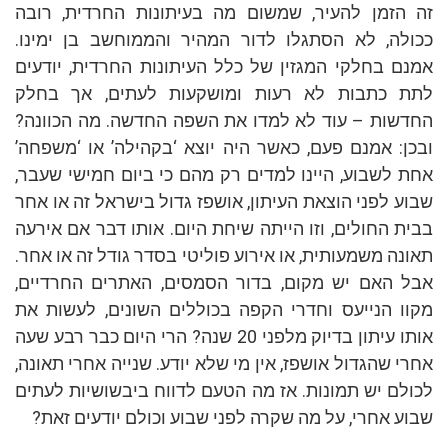
זה הזמן להעיר, שמשום מה בעיתונות החרדית, רובה
ככולה, לא הסתגלו לדור המהיר והממוחשב בן ימינו.
אמנם בחלקי המגזין של כלל העיתונות החרדית, יודעים
לתת כתבות לא רעות ומושקעות לעתים, אך בחלק
החדשות – עוד לא למדו את השפה החדשה. מה הכוונה?
ובכן: אמנם פעם, כאשר היה יוצא ‘בקהילה’ או ‘משפחה’
אחת לשבוע, היינו למדים רק מהם כי ביום חמישי שעבר,
שבוע לפני הוצאת העיתון, אושפז גדול בישראל זה או אחר
בבית החולים, וזו הייתה שיחת היום. אותו דבר אם אירעה
תאונה משמעותית, או אירוע פוליטי בסדר גודל זה או אחר.
אבל האם יש מקום, בדור הסמסים, האתרים החרדיים,
מקוו הנייעס וחדרי הקפה בכוללים השונים, לעשות את
אותו עיתון בדיוק מלפני 20 שנה? הרי היום כבר רבע שעה
אחרי שהגדול אושפז, אין מי שלא יודע. שנייה אחרי תאונה,
לכולם יש תמונות. אז מה הטעם לדווח ביבשושיות לעתים
שבוע אחרי, על מה שקרה לפני שבוע וכולם יודעים זאת?