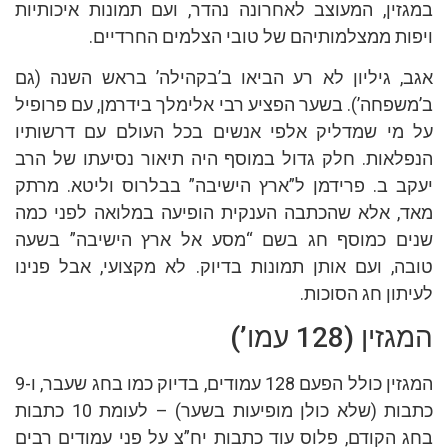
במגזין, המעוצב לאחרונה נהדר, ועם תמונות איכותיות
ויפות ממצלמותיהם של טובי הצלמים החרדיים.
אגב, גיליון לא רע הביאו ב’בקהילה’ בראש השנה (גם
ב’משפחה’). בשער הפציע רבי אלימלך בידרמן, עם פרופיל
על מי שמדליק אלפי אנשים בכל העולם עם דרשותיו
הנפלאות. חלק גדול במוסף היה תיאור נסיעתו של הרב
יעקב ב. פרידמן ל”ארץ הישיבה” בבלרוס וליטא. מרתק
מאד, אלא שהכתבה הענקית הופיעה במלואה לפני כמה
שנים כמוסף חג בשם “מסע אל ארץ הישיבה” בשעה
טובה, ועם אותן תמונות בדיוק. לא מקצועי, אבל פנינו
לעיתון חג הסוכות.
המגזין (128 עמו’)
המגזין כולל הפעם 128 עמודים, בדיוק כמו בחג שעבר, ו-9
כתבות (שלא כולן מופיעות בשער) – לעומת 10 כתבות
בחג הקודם, פלוס עוד כתבות יח”צ על פני עמודים רבים