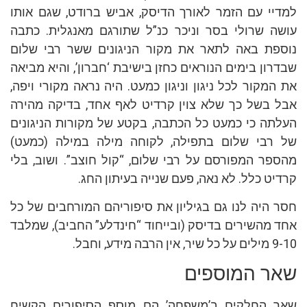
למדיי עם הזמר לאורך הדיסק, אביש ברודט, שגם אותו
עושה שרולי בסר וניכר כנ”ל שתורגם מאנגלית. כתבה
נוספת באה לתאר את מקור הניגונים ששר רבי שלום
שבדרון בימים הנוראים כחזן בישיבת ‘חברון’, והיא מביאה
את המקור לכל ניגון וניגון כמעט. היה נראה מקורי ויפה,
אבל בשל כך שלא צוין קרדיט לאף אחד, בדיקה מהירה
העלתה כי כמעט כל הכתבה, בקטע של מקורות הניגונים
של רבי שלום בתפילה, לקוחה מילה במילה (כמעט)
מהספר המפורסם על רבי שלום, “קול חוצב”. ושוב, בלי
קרדיט כלל. לא נאה, פעם שנייה בעיתון החג.
חסר היה לנו גם בגיליון את סיפוריהם המורחבים של כל
אחד מהשירים בדיסק (ובייחוד “חינדלע” החביב), שמלבד
9-10 מילים על כל שיר, אין הרבה מידע, וחבל.
שאר המוספים
שאר החלקים ב’משפחה’ הם מוסף הסיפורים הקשיח