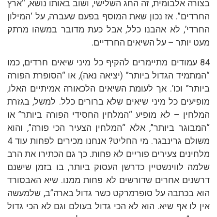
בצורה אלבומית, זה החג השלישי, ושוב באותו נושא, “ארץ
החרדים”. אז נכון שאת המוסף בפעם שעברה, על ‘המילון
החרדי’, לא אהבנו כלל, אבל כעת מדובר במשהו מרתק
מעט יותר – על השיאים החרדיים.
84 עמודים מתיימרים להקיף כל מיני שיאים חרדים, כמו
“המתמיד הגדול ביותר” (יציאה נאה), או “הסופרת הפורה
ביותר” וכו’. אך לעומת השיאים הלכאורה אמיתיים האלו,
מופיעים כל מיני שיאים שלא ברורים כלל. למשל, בגזרת
המלחין – לא מופיע “המלחין החסידי הפורה ביותר” או
“המבוגר ביותר”, אלא “המלחין הצעיר הכי פורה”, והוא
משולם גרינבגר. מי החליט? אנחנו מכירים לפחות עוד 4
מלחינים צעירים פוריים לא פחות. כך גם הכתירו את הרב
שלמה לווינשטיין כדרשן העסוק ביותר, בו בזמן שישנם
דרשנים אחרים שדורשים לא פחות ממנו. שיא האבסורד
הוא בכתבה על סופרמרקט כשר גדול בארה”ב, שלמעשה
אין לו אף שיא. הוא לא הכי גדול בעולם וגם לא הכי גדול