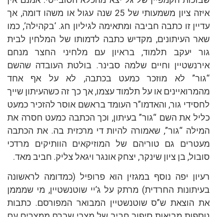
איזה ציון משמעותי של 25 שנה עגול או משהו דומה, אך
עדיין זו כתבה חביבה ומתאימה לגיליון חג. ‘בקהילה’, כמו
שאר העיתונים, מקדיש כתבה לדמותו של המלחין לבית
גור יעקב תלמוד, בראיון עם מלחיני החצר מנחם
אירנשטיין וחיים שלמה סבינר. בולטת העובדה שהשם
“גור” לא מוזכר כמעט בכתבה, לא על אף אחד
מהמרואיינים או על תלמוד עצמו, אך כך זה כשהעיתון שייך
לחסידי גור, והאדמו”ר העומד בראשם אוסר להזכיר כמעט
כליל את השם “גור” בעיתון, וכך הכתבה כמעט חסרה את
המילה “גור”, שאמורה להיות די מרכזית בה. את הכתבה
מעטרים גם טוריהם של המוזיקאים הוותיקים מרדכי
סובול, בן ציון שינקר, יצחק אונגר ויגאל צליק. חביב מאד.
רעיון יפה נוסף במגזין הוא פרופיל (כמדומה לראשונה
בעיתונות החרדית) מרתק על ג’יי שוטנשטיין, מי שמממן
את הוצאת ש”ס שוטנשטיין המבואר המפורסם. כתבות
נוספות מביאות סיפור חביב של מצרי שברח ממצרים עם