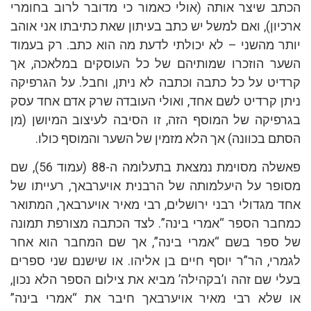
הכתב שיצר אותה (אולי כאמור כי מדובר לרוב בחומרי
ארכיון), ואם למשל יש כתב בעיתון שאת כתיבתו אני אוהב
יותר מהשני – לא יכולתי לדעת מה הוא כתב. רק בעמוד
השער הוזכרו שמותיהם של כל העוסקים במלאכה, אך
קרדיט על כל כתבה וכתבה לא ניתן, וחבל. על הגרפיקה
ניתן קרדיט לשם אחד, ואולי העובדה שרק אדם אחד עסק
בגרפיקה של המוסף הזה, זו הסיבה לעיצוב המיושן (מן
הסתם בכוונה) אך הלא מזמין של השער והמוסף כולו.
פאשלה מסוימת נמצאת בתעלומה ה-88 (עמוד 56), שם
מסופר על היעלמותה של הרבנית אויערבאך, רעייתו של
אחד מגדולי רבני ירושלים, רבי מאיר אויערבאך, המתואר
כמחבר הספר “אמרי בינה”. לצד הכתבה מצורפת תמונה
של ספר בשם “אמרי בינה”, אך שם המחבר הוא אחר
לגמרי, הר”ר יוסף חיים בן אליהו. או שישנם שני ספרים
בעלי שם זהה ו’בקהילה’ מביא את צילום הספר הלא נכון,
או שלא רבי מאיר אויערבאך חיבר את “אמרי בינה”