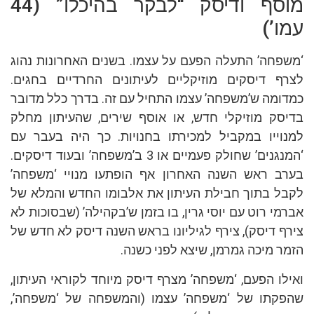
מוסף ודיסק “לבקר בהיכלו” (44
עמו’)
‘משפחה’ התעלה הפעם על עצמו. בשנים האחרונות נהוג
לצרף דיסקים מוזיקליים לעיתונים החרדיים בחגים.
כמדומה ש’משפחה’ עצמו התחיל עם זה. בדרך כלל מדובר
בדיסק מוזיקלי חדש, או אוסף שירים, שהעיתון מחלק
למנוייו במקביל למכירתו בחנויות. כך היה בעבר עם
‘המנגנים’ שחולק פעמיים או 3 ב’משפחה’ ובעוד דיסקים.
בערב ראש השנה האחרון אף הופתעו מנויי ‘משפחה’
לקבל בתוך חבילת העיתון את אלבומו החדש והמלא של
אברמי רוט עם יוסי גרין, בו בזמן ש’בקהילה’ (שבסוכות לא
צירף דיסק), צירף לגיליונו בראש השנה דיסק לא חדש של
הזמר מיכה גמרמן, שיצא לפני כשנה.
ואילו הפעם, ‘משפחה’ מצרף דיסק מיוחד לקוראי העיתון,
שהפקתו של ‘משפחה’ עצמו (והמשפחה של ‘משפחה’,