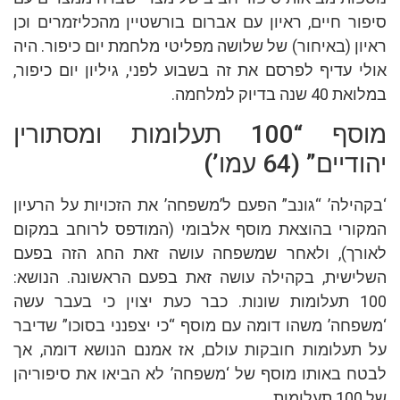
סיפור חיים, ראיון עם אברום בורשטיין מהכליזמרים וכן
ראיון (באיחור) של שלושה מפליטי מלחמת יום כיפור. היה
אולי עדיף לפרסם את זה בשבוע לפני, גיליון יום כיפור,
במלואת 40 שנה בדיוק למלחמה.
מוסף “100 תעלומות ומסתורין
יהודיים” (64 עמו’)
‘בקהילה’ “גונב” הפעם ל’משפחה’ את הזכויות על הרעיון
המקורי בהוצאת מוסף אלבומי (המודפס לרוחב במקום
לאורך), ולאחר שמשפחה עושה זאת החג הזה בפעם
השלישית, בקהילה עושה זאת בפעם הראשונה. הנושא:
100 תעלומות שונות. כבר כעת יצוין כי בעבר עשה
‘משפחה’ משהו דומה עם מוסף “כי יצפנני בסוכו” שדיבר
על תעלומות חובקות עולם, אז אמנם הנושא דומה, אך
לבטח באותו מוסף של ‘משפחה’ לא הביאו את סיפוריהן
של 100 תעלומות.