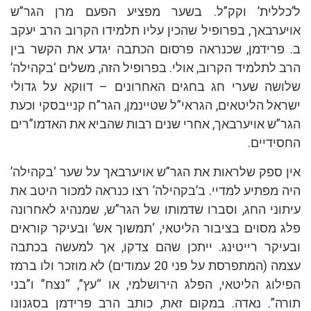
ל’כללית’ וקק”ל. בשער מפציע הפעם מרן הגר”ש
אויערבאך, בפרופיל שהכין עליו תלמידו הקרוב הרב יעקב
ב. פרידמן, שכנראה פרסום הכתבה יגדע את הקשר בין
הרב לתלמיד הקרוב, אולי. בפרופיל הזה, משלים ‘בקהילה’
שלושה שערי חג בחגים האחרונים – דווקא על גדולי
ישראל הליטאים, הגראי”ל שטיינמן, הגר”ח קנייבסקי וכעת
הגר”ש אויערבאך, אחרי שנים רבות שהביא את האדמו”רים
החסידיים.
אין ספק שלראות את הגר”ש אויערבאך על שער ‘בקהילה’
היה מפתיע למדיי. ב’בקהילה’ רצו כנראה למכור היטב את
עיתוני החג, וסברו שדמותו של הגר”ש, שמנהיג לאחרונה
פלג מסוים בציבור הליטאי, ‘תמשוך אש’ ובעיקר קוראים
ובעיקר רייטינג. ייתכן שהם צדקו, אך למעשה בכתבה
עצמה (המתפרסת על פני 20 עמודים) לא מוזכר ולו ברמז
הפילוג הליטאי, הפלג הירושלמי, או “עץ”, “נצח” ו”בני
תורה”. נאדה. במקום זאת, כותב הרב פרידמן בסגנונו