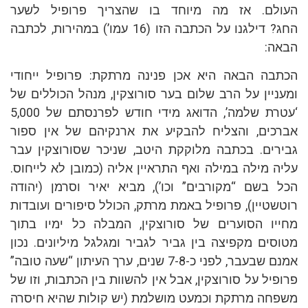
העולם. אז מה מיוחד בו שהצריך פרופיל לשער
החג? דילגנו על הכתבה הזו (16 עמו’) במהירות, לכתבה
הבאה:
הכתבה הבאה היא אכן פנינה מרתקת: פרופיל ייחודי
ומעניין על הרב שלום בער סורוצקין, מנהל הכוללים של
‘עטרת שלמה’, הדואג מידי חודש לפרנסתם של 5,000
אברכים, והצליח להבקיע את ארנקיהם של אין ספור
גבירים. בכתבה מלוקקת היטב, שניכר שסורוצקין עבר
עליה מילה במילה ואף התראיין אליה (כמובן לא לייחוס.
הכל בשם “מקורבים” וכו’), מביא יאיר וסרמן (יהודה
רוטשטיין), פרופיל באמת מרתק, הכולל סיפורים ועובדות
מחייו הסוערים של סורוצקין, המבלה כל ימיו בתוך
מטוסים מקפיצה בין גביר לגביר ומגלגל מיליונים. נכון
אמנם שבעבר, לפני כ-7-8 שנים, ערך העיתון “שעה טובה”
פרופיל על סורוצקין, אבל אין להשוות בין הכתבות, וזו של
משפחה מרתקת וכמעט מושלמת (יש קולות שהיא חיסרה