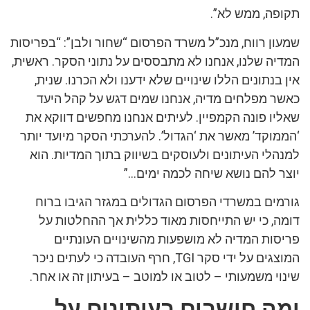
תקופה, ממש לא”.
שמעון רווח, מנכ”ל משרד הפרסום “שחור ולבן”: “בפריסות
המדיה שלנו, אנחנו לא מתבססים על נתוני הסקר. ראשית,
אין בנתונים הללו שינויים שלא ידענו ולא הכרנו. שנית,
כאשר מפלחים מדיה, אנחנו שמים דגש על קהל היעד
שאליו פונה הקמפיין. לעיתים אנחנו מחפשים דווקא את
‘הממוקד’ מאשר את ‘הגדול’. להערכתי הסקר מיועד יותר
למנהלי העיתונים ולעוסקים בשיווק בתוך המדיות. הוא
יוצר להם נושא שיחה לכמה ימים…”
גורמים במשרדי הפרסום הגדולים במגזר הגיבו ברוח
דומה, כי יש התייחסות מאוד כללית אך ההחלטות על
פריסות המדיה לא מושפעות מהשינויים העונתיים
המוצגים על ידי סקר TGI, חרף העובדה כי לעתים ניכר
שינוי משמעותי – לטוב או למוטב – בעיתון זה או אחר.
ומה חושבים בעיתונים על