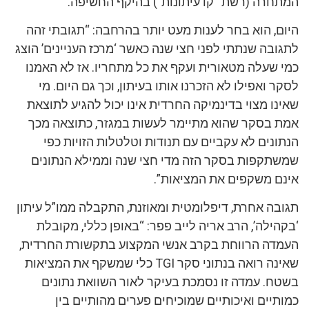
המתחרה (רשת “קו עיתונות”) בהיקף החשיפה.
היום, הוא בחר לענות מעט יותר בהרחבה: “תגובתי זהה
לתגובה שנתתי לפני חצי שנה כאשר ‘מרכז העניינים’ הוצג
כמי שעלה מטאורית ועקף את כל מתחריו. אז לא האמנו
לסקר ואפילו לא הזכרנו אותו בעיתון, וכך גם היום. מי
שאינו מצוי בדינמיקה החרדית אינו יכול להגיע לתוצאת
אמת בסקר שהוא מתיימר לעשות במגזר, כתוצאה מכך
הנתונים לא עקביים עם תנודות וטלטלות הזויות כפי
שמשתקפות בסקר הזה מדי חצי שנה וממילא הנתונים
אינם משקפים את המציאות”.
תגובה אחרת, דיפלומטית ומאוזנת, התקבלה ממו”ל עיתון
‘בקהילה’, הרב אריה לייב פפר: “באופן כללי, מקובלת
העמדה הרווחת בקרב אנשי המקצוע בתקשורת החרדית,
שאינה רואה בנתוני סקר TGI כלי שמשקף את המציאות
בשטח. עמדה זו נסמכת בעיקר לאור השוואת נתונים
כמותיים ואיכותיים שמוכיחים פערים מהותיים בין