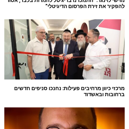
מוישי לוינגר: “התמכרנו בדיגיטל להמרות בלבד; אסור
להפקיר את זירת הפרסום הדיגיטלי”
מרכזי כיוון מרחיבים פעילות: נחנכו סניפים חדשים
ברחובות ובאשדוד