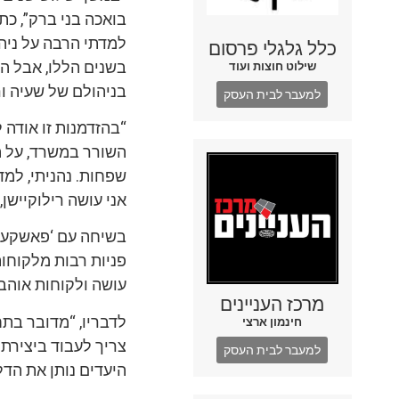
בואכה בני ברק”, כתב
למדתי הרבה על ניהו
כלל גלגלי פרסום
בשנים הללו, אבל ה
שילוט חוצות ועוד
בניהולם של שעיה ור
למעבר לבית העסק
“בהזדמנות זו אודה 
השורר במשרד, על ה
שפחות. נהניתי, למד
אני עושה רילוקיישן
בשיחה עם ‘פאשקעווי
פניות רבות מלקוחו
עושה ולקוחות אוהבי
מרכז העניינים
לדבריו, “מדובר בתח
חינמון ארצי
צריך לעבוד ביצירת
למעבר לבית העסק
היעדים נותן את הד