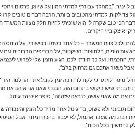
 לוינגר. “במהלך עבודתי למדתי המון על שיווק, פרסום ויחסי צ
ל צד לקוח, למדתי מהטובים ביותר. הרבה דברים טובים קרו ל
דבר הכי טוב שקרה לי הוא שזכיתי להיות חלק מצוות המשרד 
יקי איצקוביץ היקרים.
להם ולכל צוות המשרד – כל אחד בשמו ובכישוריו, על היחס המ
שעות היפות, הלחוצות והשקטות, על הבריפים הברורים וגם על
תי, החכמתי, ועל כך תודתי לכם. הגיע הזמן שלי לפרוש לעצמאו
, אבל נשאר אתכם גם מרחוק בלב”.
ל’ סיפר לוינגר כי לקח לו הרבה זמן לקבל את ההחלטה הזו. “
ת והבנתי שיש ביקוש בתחום הזה, הבנתי שאם אני אוהב את מה
ם את מה שאני עושה, כנראה שזה זה”, סיפר איש הדיגיטל.
ום תובעני ולא פשוט, בדיגיטל אתה מדיד כל הזמן והעבודה ש
יות רבה. מה שעבד אתמול, לא יעבוד בהכרח מחר. אבל הסיפו
לק להמשיך בכל הכוח”.