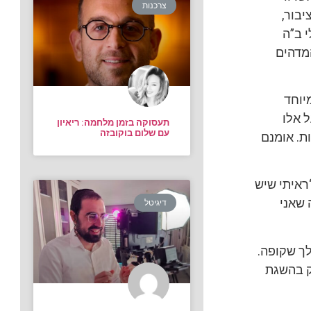
צרכנות
יבור,
י ב”ה
המדהים
יוחד
 אלו
תעסוקה בזמן מלחמה: ריאיון
עם שלום בוקובזה
ת. אומנם
ראיתי שיש
 שאני
דיגיטל
לך שקופה.
ק בהשגת