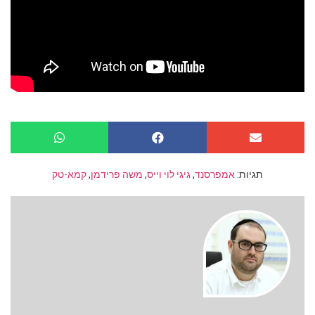
תגיות:
אמפרסנד
,
גיגי לוי וייס
,
משה פרידמן
,
קמא-טק