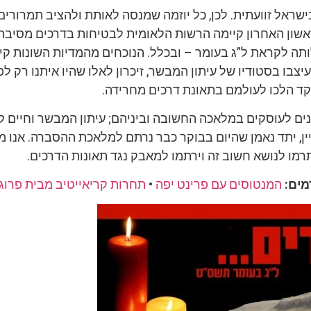
ישראל זוועתית. לכן, כל יוזמה שמנסה לאותת ולהציב תמרורים
ראשון האחרון קיימה הרשות הלאומית לבטיחות בדרכים מסיבת
תה לקראת ל”ג בעומר – ובכלל. הנוכחים מהמדיות השונות קי
צבו בסטודיו של עיתון המבשר, זיכרון לאלו שהיו איתנו רק לפ
ד הלכו לעולמם בתאונת דרכים מחרידה.
נים לעוסקים במלאכה החשובה וביניהם; עיתון המבשר וחיים ק
ין, יתד נאמן שהיום בבוקר כבר נרתם למלאכת ההסברה. אנו מ
רמו לנושא חשוב זה וירתמו למאבק נגד תאונות הדרכים.
מים:
המנטוסים עם פרינט יפה
•
תחרות קריאייטיב מבית פרוג