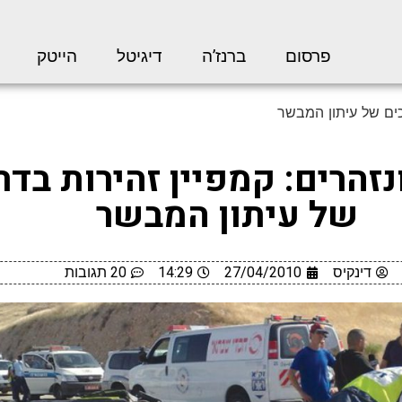
פרסום
ברנז’ה
דיגיטל
הייטק
רכים של עיתון המבשר
נזהרים: קמפיין זהירות בדר
של עיתון המבשר
דינקיס
27/04/2010
14:29
20 תגובות