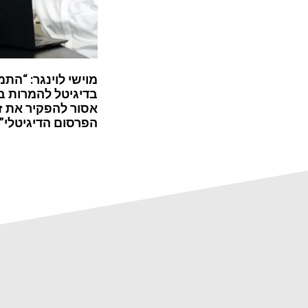
מוישי לוינגר: “התמ
בדיגיטל להמרות ב
אסור להפקיר את ז
הפרסום הדיגיטלי”